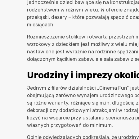
jednocześnie dzieci bawiące się na konstrukcja
rodzeństwem w różnym wieku. W ofercie znajduj
przekąski, desery – które pozwalają spędzić cz
miesiącach.
Rozmieszczenie stolików i otwarta przestrzeń 
wzrokowy z dzieckiem jest możliwy z wielu mie
nastawione jest wyraźnie na rodzinne spędzani
dołączonym kącikiem zabaw, ale sala zabaw z 
Urodziny i imprezy okol
Jednym z filarów działalności „Cinema Fun” jes
obejmującą zarówno wynajem urodzinowego poko
są różne warianty, różniące się m.in. długośc
dekoracji czy dodatkowymi atrakcjami w rodzaj
liczyć na wsparcie przy ustalaniu scenariusza p
własnych przygotowań do minimum.
Opinie odwiedzających podkreślają, że urodzi