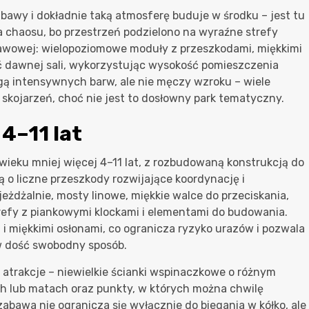
abawy i dokładnie taką atmosferę buduje w środku – jest tu
ia chaosu, bo przestrzeń podzielono na wyraźne strefy
abawowej: wielopoziomowe moduły z przeszkodami, miękkimi
ść dawnej sali, wykorzystując wysokość pomieszczenia
agą intensywnych barw, ale nie męczy wzroku – wiele
skojarzeń, choć nie jest to dosłowny park tematyczny.
 4–11 lat
 wieku mniej więcej 4–11 lat, z rozbudowaną konstrukcją do
ną o liczne przeszkody rozwijające koordynację i
eżdżalnie, mosty linowe, miękkie walce do przeciskania,
strefy z piankowymi klockami i elementami do budowania.
 i miękkimi osłonami, co ogranicza ryzyko urazów i pozwala
w dość swobodny sposób.
 atrakcje – niewielkie ścianki wspinaczkowe o różnym
ch lub matach oraz punkty, w których można chwilę
bawa nie ogranicza się wyłącznie do biegania w kółko, ale