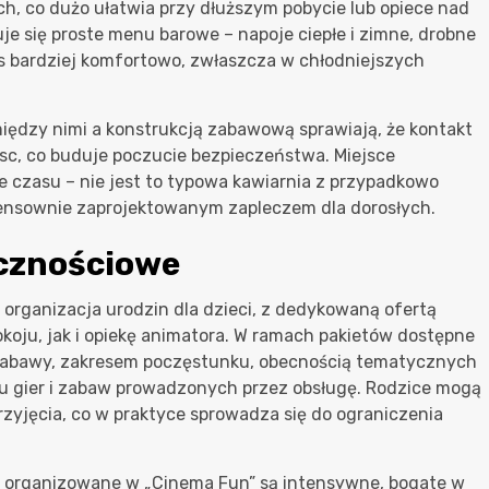
ch, co dużo ułatwia przy dłuższym pobycie lub opiece nad
e się proste menu barowe – napoje ciepłe i zimne, drobne
as bardziej komfortowo, zwłaszcza w chłodniejszych
między nimi a konstrukcją zabawową sprawiają, że kontakt
jsc, co buduje poczucie bezpieczeństwa. Miejsce
e czasu – nie jest to typowa kawiarnia z przypadkowo
sensownie zaprojektowanym zapleczem dla dorosłych.
icznościowe
t organizacja urodzin dla dzieci, z dedykowaną ofertą
ju, jak i opiekę animatora. W ramach pakietów dostępne
ią zabawy, zakresem poczęstunku, obecnością tematycznych
u gier i zabaw prowadzonych przez obsługę. Rodzice mogą
rzyjęcia, co w praktyce sprowadza się do ograniczenia
ny organizowane w „Cinema Fun” są intensywne, bogate w