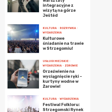
warsztaty
integracyjne z
wizytą na górze
Ještěd
KULTURA
ROZRYWKA
WYDARZENIA
Kulturowe
śniadanie na trawie
w Strzegomiu!
USŁUGI MIEJSKIE
WYDARZENIA
ZDROWIE
Orzeźwienie na
wyciągnięcie ręki –
kurtyny wodne w
Żarowie!
KULTURA
WYDARZENIA
Festiwal Folkloru:
Strzegomski Rynek