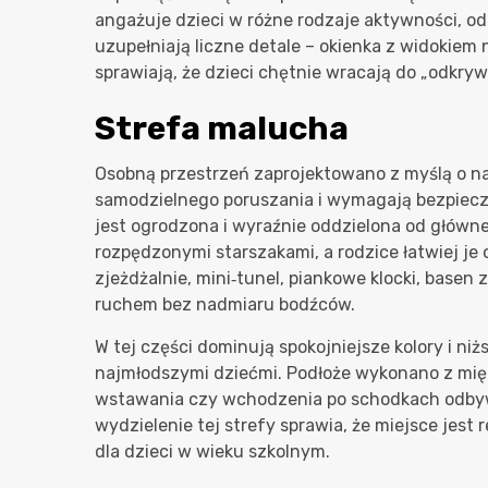
angażuje dzieci w różne rodzaje aktywności, od
uzupełniają liczne detale – okienka z widokiem n
sprawiają, że dzieci chętnie wracają do „odkryw
Strefa malucha
Osobną przestrzeń zaprojektowano z myślą o na
samodzielnego poruszania i wymagają bezpieczn
jest ogrodzona i wyraźnie oddzielona od głównej
rozpędzonymi starszakami, a rodzice łatwiej je
zjeżdżalnie, mini‑tunel, piankowe klocki, basen z
ruchem bez nadmiaru bodźców.
W tej części dominują spokojniejsze kolory i n
najmłodszymi dziećmi. Podłoże wykonano z mię
wstawania czy wchodzenia po schodkach odbyw
wydzielenie tej strefy sprawia, że miejsce jest r
dla dzieci w wieku szkolnym.