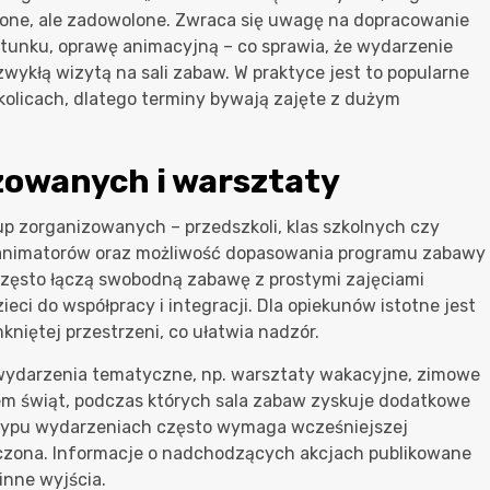
one, ale zadowolone. Zwraca się uwagę na dopracowanie
tunku, oprawę animacyjną – co sprawia, że wydarzenie
zwykłą wizytą na sali zabaw. W praktyce jest to popularne
kolicach, dlatego terminy bywają zajęte z dużym
zowanych i warsztaty
up zorganizowanych – przedszkoli, klas szkolnych czy
ę animatorów oraz możliwość dopasowania programu zabawy
 często łączą swobodną zabawę z prostymi zajęciami
ci do współpracy i integracji. Dla opiekunów istotne jest
kniętej przestrzeni, co ułatwia nadzór.
 wydarzenia tematyczne, np. warsztaty wakacyjne, zimowe
em świąt, podczas których sala zabaw zyskuje dodatkowe
 typu wydarzeniach często wymaga wcześniejszej
iczona. Informacje o nadchodzących akcjach publikowane
inne wyjścia.