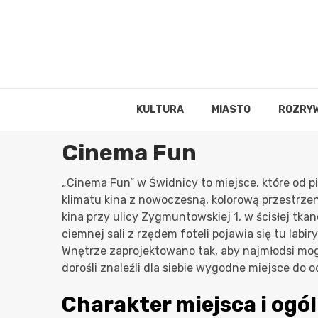
Skip
to
content
KULTURA
MIASTO
ROZRY
Cinema Fun
„Cinema Fun” w Świdnicy to miejsce, które od 
klimatu kina z nowoczesną, kolorową przestrzen
kina przy ulicy Zygmuntowskiej 1, w ścisłej tkan
ciemnej sali z rzędem foteli pojawia się tu labi
Wnętrze zaprojektowano tak, aby najmłodsi mogl
dorośli znaleźli dla siebie wygodne miejsce do 
Charakter miejsca i ogó