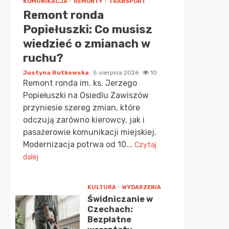
KOMUNIKACJA
REMONTY
TRANSPORT
Remont ronda
Popiełuszki: Co musisz
wiedzieć o zmianach w
ruchu?
Justyna Rutkowska
5 sierpnia 2026
10
Remont ronda im. ks. Jerzego
Popiełuszki na Osiedlu Zawiszów
przyniesie szereg zmian, które
odczują zarówno kierowcy, jak i
pasażerowie komunikacji miejskiej.
Modernizacja potrwa od 10...
Czytaj
dalej
KULTURA
WYDARZENIA
Świdniczanie w
Czechach:
Bezpłatne