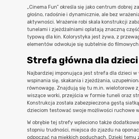
„Cinema Fun” określa się jako centrum dobrej z
głośno, radośnie i dynamicznie, ale bez wrażen
aktywności. Wrażenie robi skala konstrukcji z
tunelami i zjeżdżalniami oplatają znaczną czę
typową dla kin. Kolorystyka jest żywa, z przew
elementów odwołuje się subtelnie do filmowych 
Strefa główna dla dzieci
Najbardziej imponująca jest strefa dla dzieci w
wspinania się, skakania i zjeżdżania, uzupełnio
równowagę. Znajdują się tu m.in. wielotorowe zj
wiszące worki, przejścia w formie tuneli oraz 
Konstrukcja została zabezpieczona gęstą siatką
dzieciom testować swoje możliwości ruchowe 
W obrębie tej strefy wpleciono także dodatkowe
stopniu trudności, miejsca do zjazdu na opona
odpocząć na miękkich poduchach. Dzięki temu za