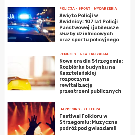
POLICJA
SPORT
WYDARZENIA
Święto Policji w
Świdnicy: 107 lat Policji
Państwowej i jubileusze
służby dzielnicowych
oraz sportu policyjnego
REMONTY
REWITALIZACJA
Nowa era dla Strzegomia:
Rozbiórka budynku na
Kasztelańskiej
rozpoczyna
rewitalizację
przestrzeni publicznych
HAPPENING
KULTURA
Festiwal Folkloru w
Strzegomiu: Muzyczna
podróż pod gwiazdami!