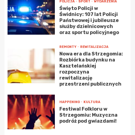
POLICJA
SPORT
WYDARZENIA
Święto Policji w
Świdnicy: 107 lat Policji
Państwowej i jubileusze
służby dzielnicowych
oraz sportu policyjnego
REMONTY
REWITALIZACJA
Nowa era dla Strzegomia:
Rozbiórka budynku na
Kasztelańskiej
rozpoczyna
rewitalizację
przestrzeni publicznych
HAPPENING
KULTURA
Festiwal Folkloru w
Strzegomiu: Muzyczna
podróż pod gwiazdami!