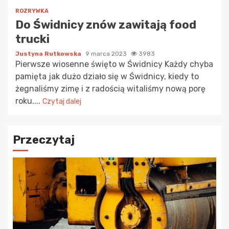
ROZRYWKA
Do Świdnicy znów zawitają food
trucki
Justyna Rutkowska
9 marca 2023
3983
Pierwsze wiosenne święto w Świdnicy Każdy chyba
pamięta jak dużo działo się w Świdnicy, kiedy to
żegnaliśmy zimę i z radością witaliśmy nową porę
roku....
Czytaj dalej
Przeczytaj