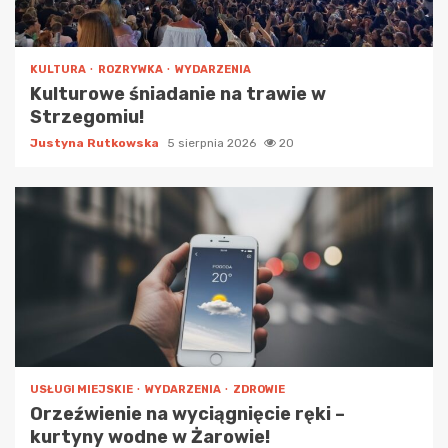
KULTURA
ROZRYWKA
WYDARZENIA
Kulturowe śniadanie na trawie w
Strzegomiu!
Justyna Rutkowska
5 sierpnia 2026
20
USŁUGI MIEJSKIE
WYDARZENIA
ZDROWIE
Orzeźwienie na wyciągnięcie ręki –
kurtyny wodne w Żarowie!