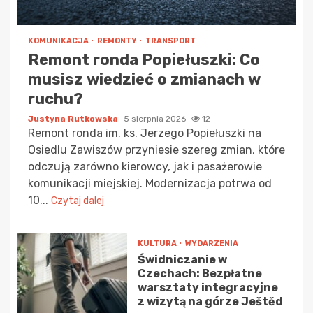
KOMUNIKACJA
REMONTY
TRANSPORT
Remont ronda Popiełuszki: Co
musisz wiedzieć o zmianach w
ruchu?
Justyna Rutkowska
5 sierpnia 2026
12
Remont ronda im. ks. Jerzego Popiełuszki na
Osiedlu Zawiszów przyniesie szereg zmian, które
odczują zarówno kierowcy, jak i pasażerowie
komunikacji miejskiej. Modernizacja potrwa od
10...
Czytaj dalej
KULTURA
WYDARZENIA
Świdniczanie w
Czechach: Bezpłatne
warsztaty integracyjne
z wizytą na górze Ještěd