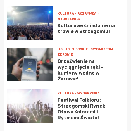
KULTURA
ROZRYWKA
WYDARZENIA
Kulturowe śniadanie na
trawie w Strzegomiu!
USŁUGI MIEJSKIE
WYDARZENIA
ZDROWIE
Orzeźwienie na
wyciągnięcie ręki –
kurtyny wodne w
Żarowie!
KULTURA
WYDARZENIA
Festiwal Folkloru:
Strzegomski Rynek
Ożywa Kolorami i
Rytmami Świata!