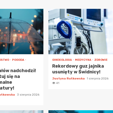
ŃSTWO
POGODA
GINEKOLOGIA
MEDYCYNA
ZDROWIE
Rekordowy guz jajnika
ałów nadchodzi!
usunięty w Świdnicy!
uj się na
Justyna Rutkowska
1 sierpnia 2026
malne
41
atury!
Rutkowska
3 sierpnia 2026