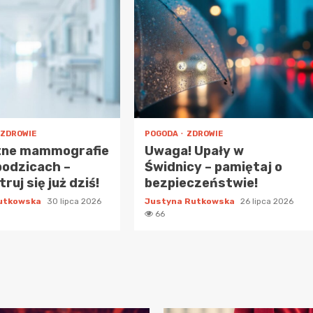
ZDROWIE
POGODA
ZDROWIE
tne mammografie
Uwaga! Upały w
bodzicach –
Świdnicy – pamiętaj o
ruj się już dziś!
bezpieczeństwie!
Rutkowska
30 lipca 2026
Justyna Rutkowska
26 lipca 2026
66