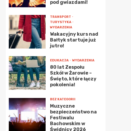
pod gwiazdami!
TRANSPORT
TURYSTYKA
WYDARZENIA
Wakacyjny kurs nad
Bałtyk startuje już
jutro!
EDUKACJA
WYDARZENIA
80 lat Zespołu
Szkół w Żarowie –
Święto, które łączy
pokolenia!
BEZ KATEGORII
Muzyczne
bezpieczeństwo na
Festiwalu
Bachowskim w
Świdnicy 2026