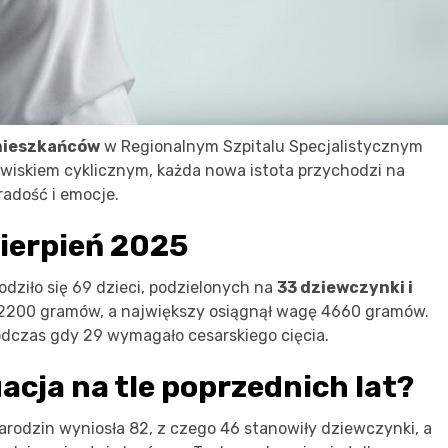
 mieszkańców
w Regionalnym Szpitalu Specjalistycznym
awiskiem cyklicznym, każda nowa istota przychodzi na
radość i emocje.
sierpień 2025
odziło się 69 dzieci, podzielonych na
33 dziewczynki i
 2200 gramów, a największy osiągnął wagę 4660 gramów.
odczas gdy 29 wymagało cesarskiego cięcia.
acja na tle poprzednich lat?
narodzin wyniosła 82, z czego 46 stanowiły dziewczynki, a