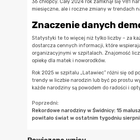
36 chłopcy. Cały 2024 rok zamknął się 981 nar
miesięczne, ale i roczne zmiany w trendach n
Znaczenie danych dem
Statystyki te to więcej niż tylko liczby – za k
dostarcza cennych informacji, które wspiera
organizacyjnymi w szpitalach. Znajomość lic
opiekę dla matek i noworodków.
Rok 2025 w szpitalu „Latawiec” różni się od 
trendy w liczbie narodzin lub być po prostu w
każde narodziny są powodem do radości i opt
Continue
Poprzedni:
Rekordowe narodziny w Świdnicy: 15 malus
Reading
powitało świat w ostatnim tygodniu sierpn