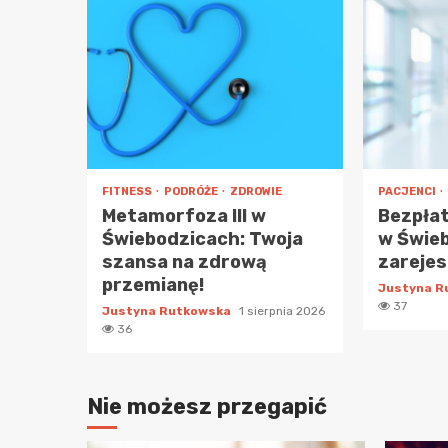
FITNESS
PODRÓŻE
ZDROWIE
PACJENCI
Metamorfoza III w
Bezpła
Świebodzicach: Twoja
w Świe
szansa na zdrową
zarejest
przemianę!
Justyna 
37
Justyna Rutkowska
1 sierpnia 2026
36
Nie możesz przegapić