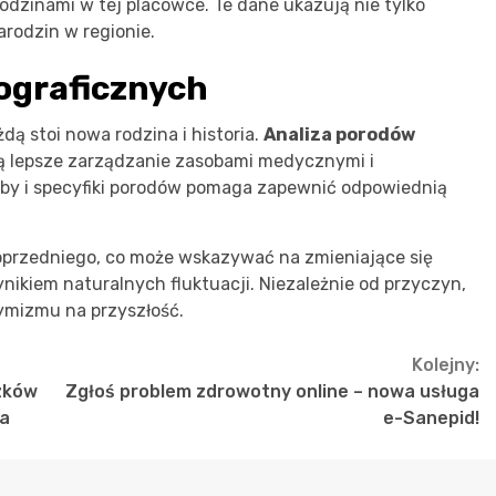
odzinami w tej placówce. Te dane ukazują nie tylko
arodzin w regionie.
ograficznych
ażdą stoi nowa rodzina i historia.
Analiza porodów
ją lepsze zarządzanie zasobami medycznymi i
zby i specyfiki porodów pomaga zapewnić odpowiednią
poprzedniego, co może wskazywać na zmieniające się
ynikiem naturalnych fluktuacji. Niezależnie od przyczyn,
ymizmu na przyszłość.
Kolejny:
zków
Zgłoś problem zdrowotny online – nowa usługa
ia
e-Sanepid!