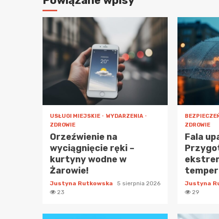
Powiązane wpisy
USŁUGI MIEJSKIE
WYDARZENIA
BEZPIECZE
ZDROWIE
ZDROWIE
Orzeźwienie na
Fala up
wyciągnięcie ręki –
Przygot
kurtyny wodne w
ekstre
Żarowie!
temper
Justyna Rutkowska
5 sierpnia 2026
Justyna 
23
29