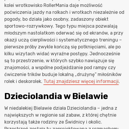
kolei wrotkowisko RollerMania daje możliwość
poćwiczenia jazdy na rolkach i wrotkach niezależnie od
pogody, bo działa jako osobny, zadaszony obiekt
sportowo-rozrywkowy. Tego typu miejsca pozwalają
młodszym nastolatkom oderwać się od ekranów, a przy
okazji uczą cierpliwości i systematycznego treningu –
pierwsze próby zwykle kończą się potknięciami, ale po
kilku wizytach widać wyraźne postępy. Jednocześnie
są to przestrzenie, w których szybko nawiązuje się
znajomości, a wspólne podjeżdżanie pod rampy czy
ćwiczenie trików buduje lokalną „drużynę” miłośników
rolek i deskorolek.
Tutaj znajdziesz więcej informacji
.
Dzieciolandia w Bielawie
W niedalekiej Bielawie działa Dzieciolandia – jedna z
największych w regionie sal zabaw, z której chętnie
korzystają także rodziny ze Świdnicy i okolic.
Przestrzeń została tu zaprojektowana z rozmachem: