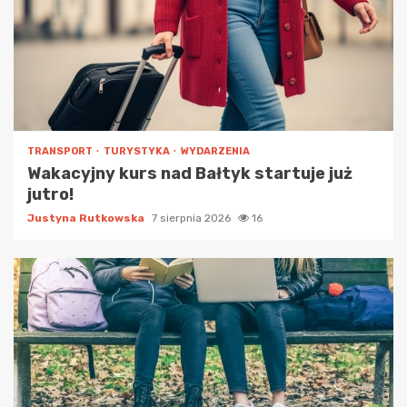
TRANSPORT
TURYSTYKA
WYDARZENIA
Wakacyjny kurs nad Bałtyk startuje już
jutro!
Justyna Rutkowska
7 sierpnia 2026
16