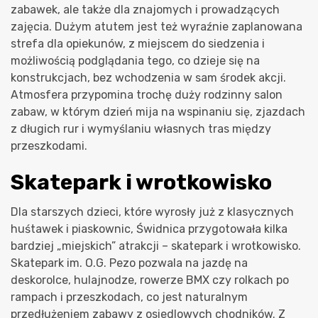
zabawek, ale także dla znajomych i prowadzących
zajęcia. Dużym atutem jest też wyraźnie zaplanowana
strefa dla opiekunów, z miejscem do siedzenia i
możliwością podglądania tego, co dzieje się na
konstrukcjach, bez wchodzenia w sam środek akcji.
Atmosfera przypomina trochę duży rodzinny salon
zabaw, w którym dzień mija na wspinaniu się, zjazdach
z długich rur i wymyślaniu własnych tras między
przeszkodami.
Skatepark i wrotkowisko
Dla starszych dzieci, które wyrosły już z klasycznych
huśtawek i piaskownic, Świdnica przygotowała kilka
bardziej „miejskich” atrakcji – skatepark i wrotkowisko.
Skatepark im. O.G. Pezo pozwala na jazdę na
deskorolce, hulajnodze, rowerze BMX czy rolkach po
rampach i przeszkodach, co jest naturalnym
przedłużeniem zabawy z osiedlowych chodników. Z