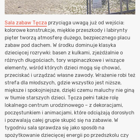
Sala zabaw Tęcza
przyciąga uwagą już od wejścia:
kolorowe konstrukcje, miękkie przeszkody i labirynty
pięter tworzą atmosferę dużego, bezpiecznego placu
zabaw pod dachem. W środku dominuje klasyka
dziecięcej rozrywki: basen z kulkami, zjeżdżalnie o
różnych długościach, tory wspinaczkowe i wiszące
elementy, wśród których dzieci mogą się chować,
przeciskać i urządzać własne zawody. Wrażenie robi też
strefa dla młodszych, gdzie wszystko jest niższe,
miększe i spokojniejsze, dzięki czemu maluchy nie giną
w tłumie starszych dzieci. Tęcza pełni także rolę
lokalnego centrum urodzinowego – z dekoracjami,
poczęstunkiem i animacjami, które odciążają dorosłych
i pozwalają całej grupie skupić się na zabawie. W
tygodniu sala sprawdza się jako sposób na
spożytkowanie dziecięcej energii po przedszkolu czy