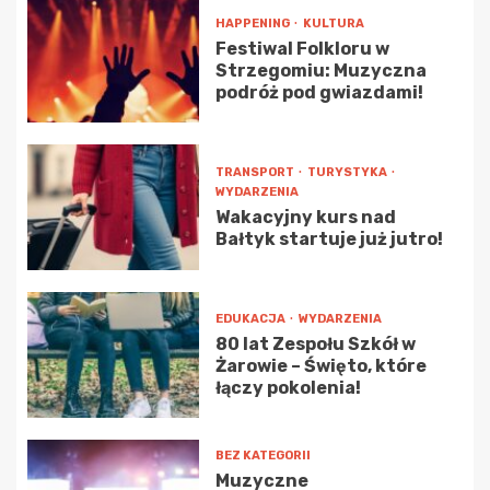
HAPPENING
KULTURA
Festiwal Folkloru w
Strzegomiu: Muzyczna
podróż pod gwiazdami!
TRANSPORT
TURYSTYKA
WYDARZENIA
Wakacyjny kurs nad
Bałtyk startuje już jutro!
EDUKACJA
WYDARZENIA
80 lat Zespołu Szkół w
Żarowie – Święto, które
łączy pokolenia!
BEZ KATEGORII
Muzyczne