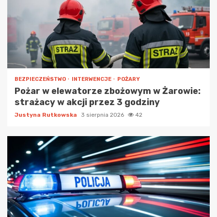
BEZPIECZEŃSTWO
INTERWENCJE
POŻARY
Pożar w elewatorze zbożowym w Żarowie:
strażacy w akcji przez 3 godziny
Justyna Rutkowska
3 sierpnia 2026
42