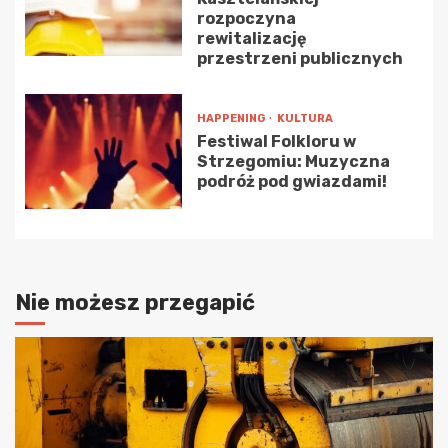
rozpoczyna
rewitalizację
przestrzeni publicznych
HAPPENING
KULTURA
Festiwal Folkloru w
Strzegomiu: Muzyczna
podróż pod gwiazdami!
Nie możesz przegapić