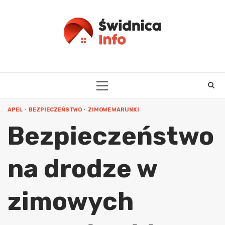
Skip
to
content
PRIMARY
MENU
APEL
BEZPIECZEŃSTWO
ZIMOWE WARUNKI
Bezpieczeństwo
na drodze w
zimowych