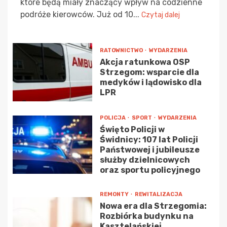
które będą miały znaczący wpływ na codzienne
podróże kierowców. Już od 10...
Czytaj dalej
RATOWNICTWO
WYDARZENIA
Akcja ratunkowa OSP
Strzegom: wsparcie dla
medyków i lądowisko dla
LPR
POLICJA
SPORT
WYDARZENIA
Święto Policji w
Świdnicy: 107 lat Policji
Państwowej i jubileusze
służby dzielnicowych
oraz sportu policyjnego
REMONTY
REWITALIZACJA
Nowa era dla Strzegomia:
Rozbiórka budynku na
Kasztelańskiej