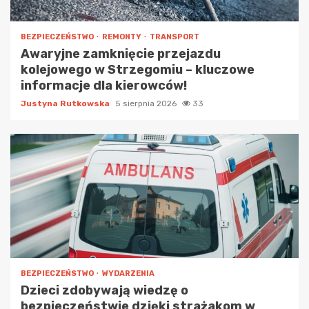
BEZPIECZEŃSTWO
REMONTY
TRANSPORT
Awaryjne zamknięcie przejazdu
kolejowego w Strzegomiu – kluczowe
informacje dla kierowców!
Justyna Rutkowska
5 sierpnia 2026
33
BEZPIECZEŃSTWO
WYDARZENIA
Dzieci zdobywają wiedzę o
bezpieczeństwie dzięki strażakom w