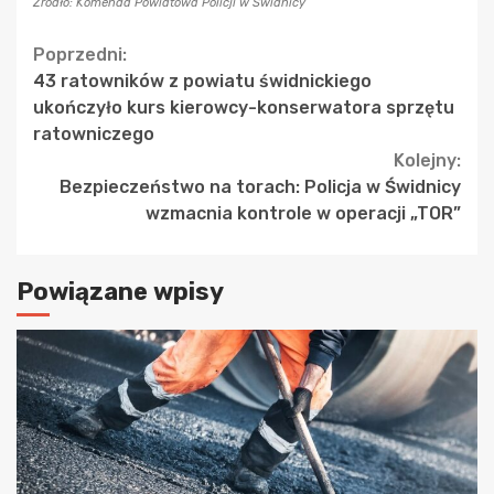
Źródło: Komenda Powiatowa Policji w Świdnicy
Continue
Poprzedni:
43 ratowników z powiatu świdnickiego
Reading
ukończyło kurs kierowcy-konserwatora sprzętu
ratowniczego
Kolejny:
Bezpieczeństwo na torach: Policja w Świdnicy
wzmacnia kontrole w operacji „TOR”
Powiązane wpisy