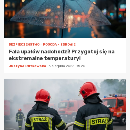
BEZPIECZEŃSTWO
POGODA
ZDROWIE
Fala upałów nadchodzi! Przygotuj się na
ekstremalne temperatury!
Justyna Rutkowska
3 sierpnia 2026
25