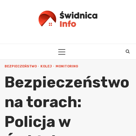
Skip
to
content
PRIMARY
MENU
BEZPIECZEŃSTWO
KOLEJ
MONITORING
Bezpieczeństwo
na torach:
Policja w