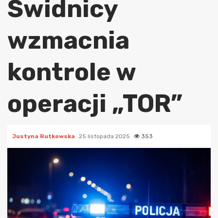
Świdnicy
wzmacnia
kontrole w
operacji „TOR”
Justyna Rutkowska
25 listopada 2025
353