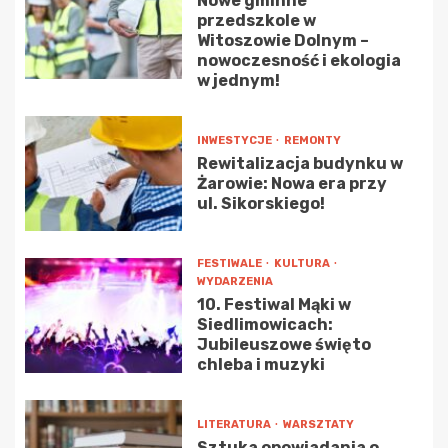
Nowe gminne
przedszkole w
Witoszowie Dolnym –
nowoczesność i ekologia
w jednym!
INWESTYCJE
REMONTY
Rewitalizacja budynku w
Żarowie: Nowa era przy
ul. Sikorskiego!
FESTIWALE
KULTURA
WYDARZENIA
10. Festiwal Mąki w
Siedlimowicach:
Jubileuszowe święto
chleba i muzyki
LITERATURA
WARSZTATY
Sztuka opowiadania o