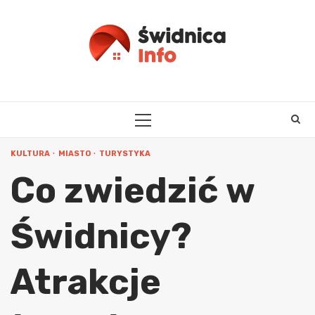
Skip
to
content
PRIMARY
MENU
KULTURA
MIASTO
TURYSTYKA
Co zwiedzić w
Świdnicy?
Atrakcje