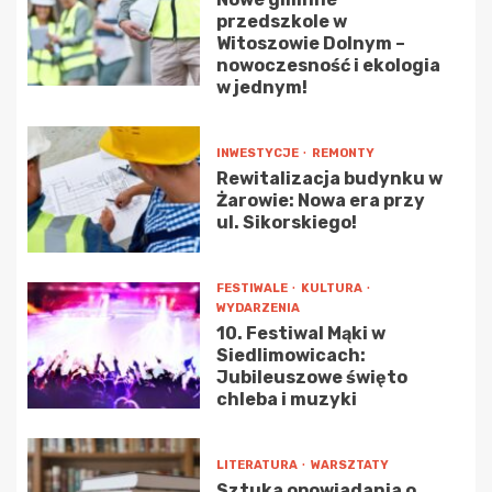
przedszkole w
Witoszowie Dolnym –
nowoczesność i ekologia
w jednym!
INWESTYCJE
REMONTY
Rewitalizacja budynku w
Żarowie: Nowa era przy
ul. Sikorskiego!
FESTIWALE
KULTURA
WYDARZENIA
10. Festiwal Mąki w
Siedlimowicach:
Jubileuszowe święto
chleba i muzyki
LITERATURA
WARSZTATY
Sztuka opowiadania o