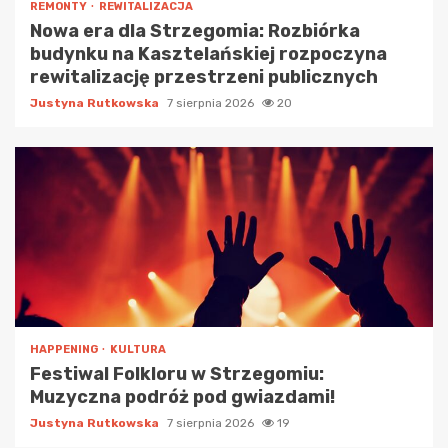
REMONTY
REWITALIZACJA
Nowa era dla Strzegomia: Rozbiórka
budynku na Kasztelańskiej rozpoczyna
rewitalizację przestrzeni publicznych
Justyna Rutkowska
7 sierpnia 2026
20
HAPPENING
KULTURA
Festiwal Folkloru w Strzegomiu:
Muzyczna podróż pod gwiazdami!
Justyna Rutkowska
7 sierpnia 2026
19