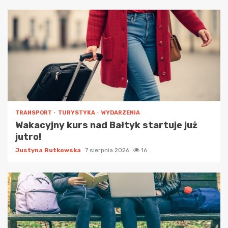
TRANSPORT
TURYSTYKA
WYDARZENIA
Wakacyjny kurs nad Bałtyk startuje już
jutro!
Justyna Rutkowska
7 sierpnia 2026
16