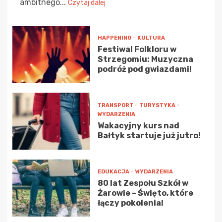
ambitnego...
Czytaj dalej
HAPPENING
KULTURA
Festiwal Folkloru w
Strzegomiu: Muzyczna
podróż pod gwiazdami!
TRANSPORT
TURYSTYKA
WYDARZENIA
Wakacyjny kurs nad
Bałtyk startuje już jutro!
EDUKACJA
WYDARZENIA
80 lat Zespołu Szkół w
Żarowie – Święto, które
łączy pokolenia!