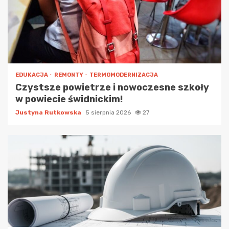
EDUKACJA
REMONTY
TERMOMODERNIZACJA
Czystsze powietrze i nowoczesne szkoły
w powiecie świdnickim!
Justyna Rutkowska
5 sierpnia 2026
27