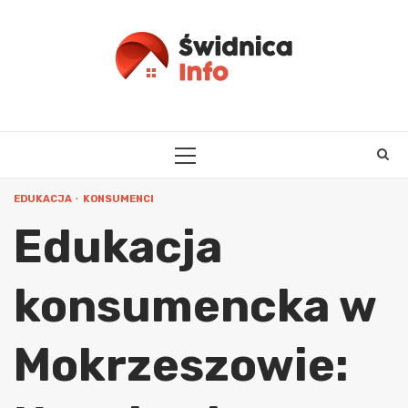
Skip
to
content
PRIMARY
MENU
EDUKACJA
KONSUMENCI
Edukacja
konsumencka w
Mokrzeszowie: