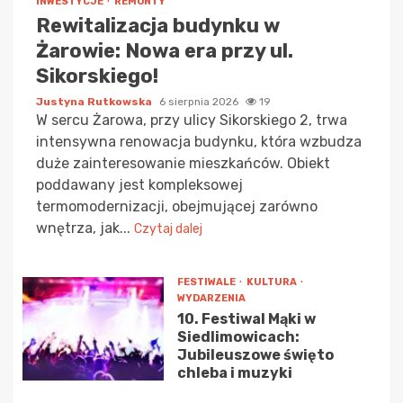
INWESTYCJE
REMONTY
Rewitalizacja budynku w
Żarowie: Nowa era przy ul.
Sikorskiego!
Justyna Rutkowska
6 sierpnia 2026
19
W sercu Żarowa, przy ulicy Sikorskiego 2, trwa
intensywna renowacja budynku, która wzbudza
duże zainteresowanie mieszkańców. Obiekt
poddawany jest kompleksowej
termomodernizacji, obejmującej zarówno
wnętrza, jak...
Czytaj dalej
FESTIWALE
KULTURA
WYDARZENIA
10. Festiwal Mąki w
Siedlimowicach:
Jubileuszowe święto
chleba i muzyki