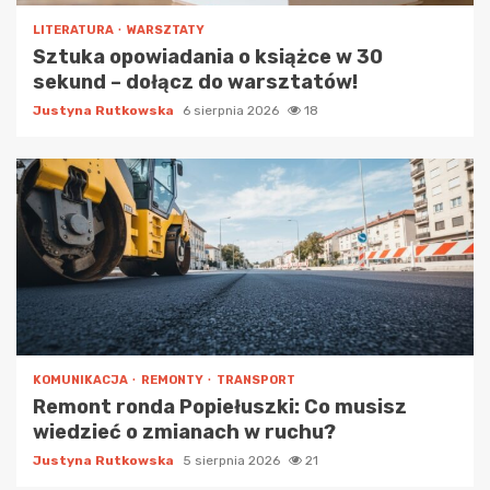
LITERATURA
WARSZTATY
Sztuka opowiadania o książce w 30
sekund – dołącz do warsztatów!
Justyna Rutkowska
6 sierpnia 2026
18
KOMUNIKACJA
REMONTY
TRANSPORT
Remont ronda Popiełuszki: Co musisz
wiedzieć o zmianach w ruchu?
Justyna Rutkowska
5 sierpnia 2026
21