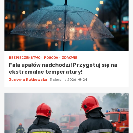
BEZPIECZEŃSTWO
POGODA
ZDROWIE
Fala upałów nadchodzi! Przygotuj się na
ekstremalne temperatury!
Justyna Rutkowska
3 sierpnia 2026
24