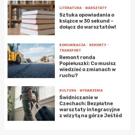
LITERATURA
WARSZTATY
Sztuka opowiadania o
książce w 30 sekund –
dołącz do warsztatów!
KOMUNIKACJA
REMONTY
TRANSPORT
Remont ronda
Popiełuszki: Co musisz
wiedzieć o zmianach w
ruchu?
KULTURA
WYDARZENIA
Świdniczanie w
Czechach: Bezpłatne
warsztaty integracyjne
z wizytą na górze Ještěd