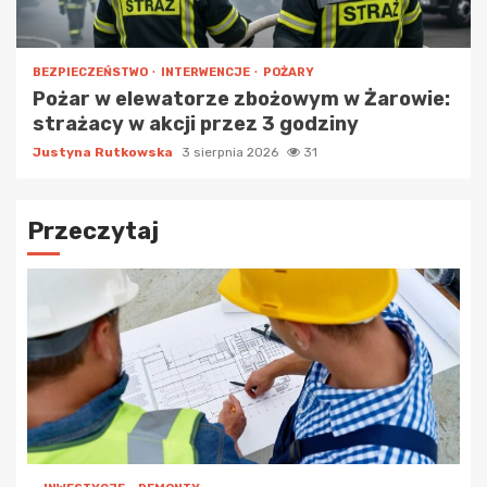
BEZPIECZEŃSTWO
INTERWENCJE
POŻARY
Pożar w elewatorze zbożowym w Żarowie:
strażacy w akcji przez 3 godziny
Justyna Rutkowska
3 sierpnia 2026
31
Przeczytaj