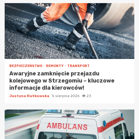
BEZPIECZEŃSTWO
REMONTY
TRANSPORT
Awaryjne zamknięcie przejazdu
kolejowego w Strzegomiu – kluczowe
informacje dla kierowców!
Justyna Rutkowska
5 sierpnia 2026
23