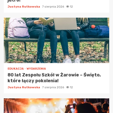
jutro!
Justyna Rutkowska
7 sierpnia 2026
12
EDUKACJA
WYDARZENIA
80 lat Zespołu Szkół w Żarowie – Święto,
które łączy pokolenia!
Justyna Rutkowska
7 sierpnia 2026
12