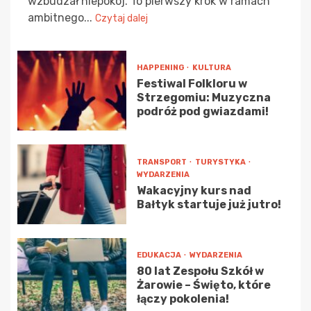
wzbudzał niepokój. To pierwszy krok w ramach
ambitnego...
Czytaj dalej
HAPPENING
KULTURA
Festiwal Folkloru w
Strzegomiu: Muzyczna
podróż pod gwiazdami!
TRANSPORT
TURYSTYKA
WYDARZENIA
Wakacyjny kurs nad
Bałtyk startuje już jutro!
EDUKACJA
WYDARZENIA
80 lat Zespołu Szkół w
Żarowie – Święto, które
łączy pokolenia!