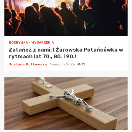
ROZRYWKA
WYDARZENIA
Zatańcz z nami: I Żarowska Potańcówka w
rytmach lat 70., 80. i 90.!
Justyna Rutkowska
7 sierpnia 2026
12