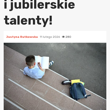
i jubilerskie
talenty!
Justyna Rutkowska
11 lutego 2026
280