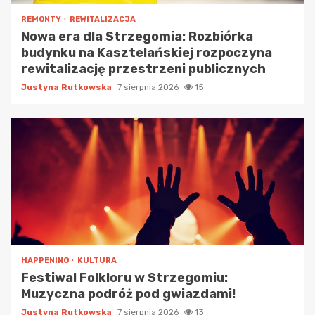
REMONTY
REWITALIZACJA
Nowa era dla Strzegomia: Rozbiórka
budynku na Kasztelańskiej rozpoczyna
rewitalizację przestrzeni publicznych
Justyna Rutkowska
7 sierpnia 2026
15
HAPPENING
KULTURA
Festiwal Folkloru w Strzegomiu:
Muzyczna podróż pod gwiazdami!
Justyna Rutkowska
7 sierpnia 2026
13