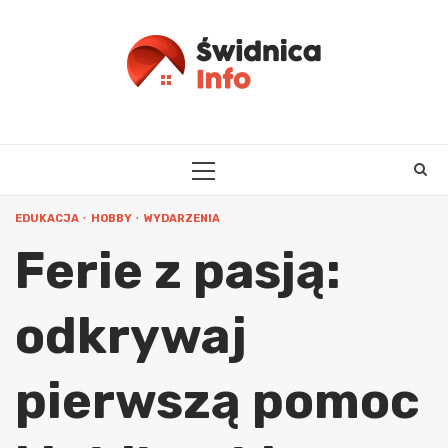
Skip
to
content
PRIMARY
MENU
EDUKACJA
HOBBY
WYDARZENIA
Ferie z pasją:
odkrywaj
pierwszą pomoc