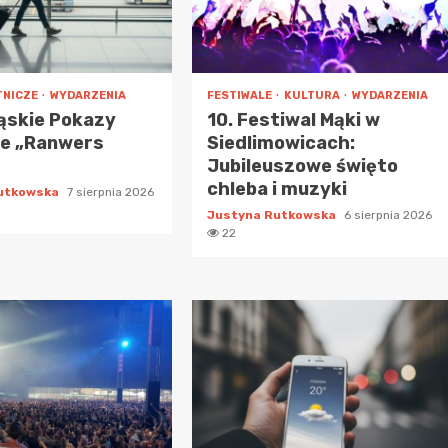
TNICZE
WYDARZENIA
FESTIWALE
KULTURA
WYDARZENIA
ąskie Pokazy
10. Festiwal Mąki w
ze „Ranwers
Siedlimowicach:
Jubileuszowe święto
chleba i muzyki
Rutkowska
7 sierpnia 2026
Justyna Rutkowska
6 sierpnia 2026
22