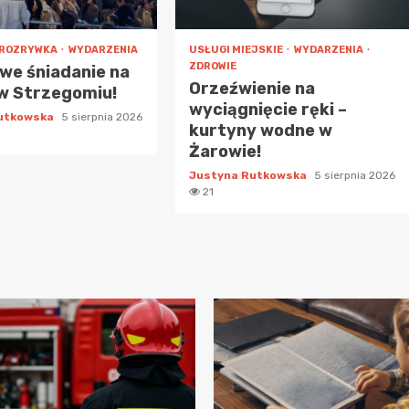
ROZRYWKA
WYDARZENIA
USŁUGI MIEJSKIE
WYDARZENIA
ZDROWIE
we śniadanie na
Orzeźwienie na
w Strzegomiu!
wyciągnięcie ręki –
Rutkowska
5 sierpnia 2026
kurtyny wodne w
Żarowie!
Justyna Rutkowska
5 sierpnia 2026
21