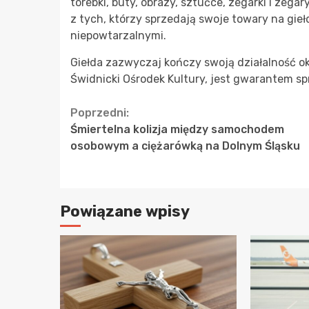
torebki, buty, obrazy, sztućce, zegarki i zegar
z tych, którzy sprzedają swoje towary na gieł
niepowtarzalnymi.
Giełda zazwyczaj kończy swoją działalność ok
Świdnicki Ośrodek Kultury, jest gwarantem 
Continue
Poprzedni:
Śmiertelna kolizja między samochodem
Reading
osobowym a ciężarówką na Dolnym Śląsku
Powiązane wpisy