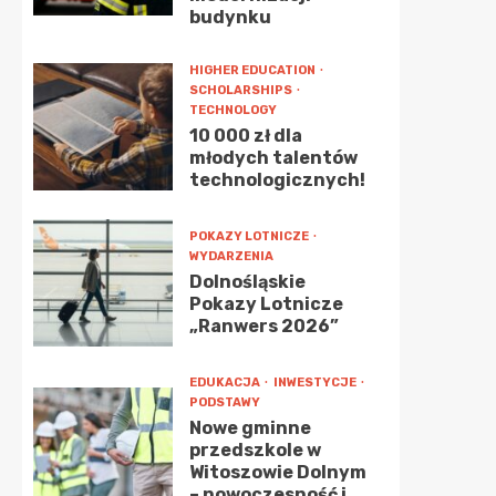
budynku
HIGHER EDUCATION
SCHOLARSHIPS
TECHNOLOGY
10 000 zł dla
młodych talentów
technologicznych!
POKAZY LOTNICZE
WYDARZENIA
Dolnośląskie
Pokazy Lotnicze
„Ranwers 2026”
EDUKACJA
INWESTYCJE
PODSTAWY
Nowe gminne
przedszkole w
Witoszowie Dolnym
– nowoczesność i