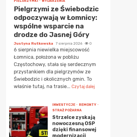
PIELGRZYMKI
WYDARZENIA
Pielgrzymi ze Świebodzic
odpoczywają w Łomnicy:
wspólne wsparcie na
drodze do Jasnej Góry
Justyna Rutkowska
7 sierpnia 2026
0
6 sierpnia niewielka miejscowość
Łomnica, położona w pobliżu
Częstochowy, stała się serdecznym
przystankiem dla pielgrzymów ze
Świebodzic i okolicznych gmin. To
właśnie tutaj, na trasie...
Czytaj dalej
INWESTYCJE
REMONTY
STRAŻ POŻARNA
Strzelce zyskają
nowoczesną OSP
dzięki finansowej
modernizacji