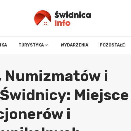
WKA
TURYSTYKA
WYDARZENIA
POZOSTAŁE
i, Numizmatów i
 Świdnicy: Miejsce
cjonerów i