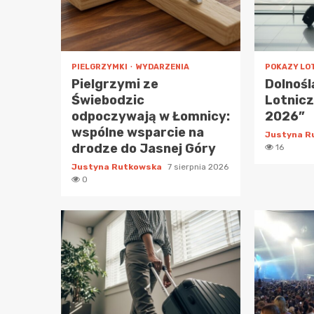
PIELGRZYMKI
WYDARZENIA
POKAZY LO
Pielgrzymi ze
Dolnośl
Świebodzic
Lotnic
odpoczywają w Łomnicy:
2026”
wspólne wsparcie na
Justyna 
drodze do Jasnej Góry
16
Justyna Rutkowska
7 sierpnia 2026
0