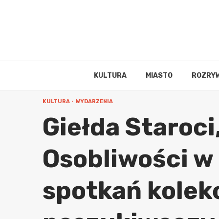
Skip
to
content
KULTURA
MIASTO
ROZRY
KULTURA
WYDARZENIA
Giełda Staroc
Osobliwości w
spotkań kolek