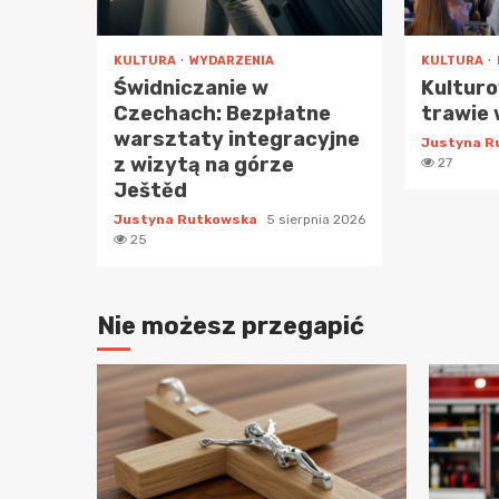
KULTURA
WYDARZENIA
KULTURA
Świdniczanie w
Kulturo
Czechach: Bezpłatne
trawie 
warsztaty integracyjne
Justyna 
z wizytą na górze
27
Ještěd
Justyna Rutkowska
5 sierpnia 2026
25
Nie możesz przegapić