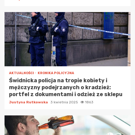
AKTUALNOŚCI
KRONIKA POLICYJNA
Świdnicka policja na tropie kobiety i
mężczyzny podejrzanych o kradzież:
portfel z dokumentami i odzież ze sklepu
Justyna Rutkowska
3 kwietnia 2025
1863