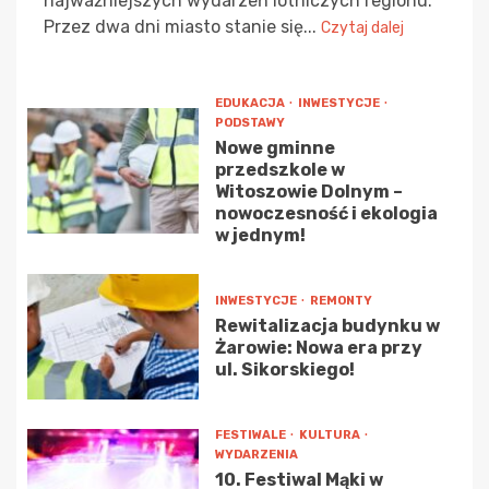
najważniejszych wydarzeń lotniczych regionu.
Przez dwa dni miasto stanie się...
Czytaj dalej
EDUKACJA
INWESTYCJE
PODSTAWY
Nowe gminne
przedszkole w
Witoszowie Dolnym –
nowoczesność i ekologia
w jednym!
INWESTYCJE
REMONTY
Rewitalizacja budynku w
Żarowie: Nowa era przy
ul. Sikorskiego!
FESTIWALE
KULTURA
WYDARZENIA
10. Festiwal Mąki w