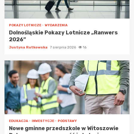
POKAZY LOTNICZE
WYDARZENIA
Dolnośląskie Pokazy Lotnicze „Ranwers
2026”
Justyna Rutkowska
7 sierpnia 2026
16
EDUKACJA
INWESTYCJE
PODSTAWY
Nowe gminne przedszkole w Witoszowie