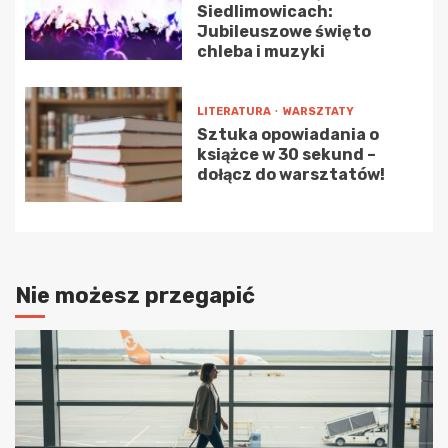
Siedlimowicach:
Jubileuszowe święto
chleba i muzyki
LITERATURA
WARSZTATY
Sztuka opowiadania o
książce w 30 sekund –
dołącz do warsztatów!
Nie możesz przegapić