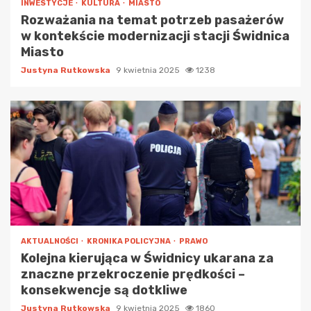
INWESTYCJE
KULTURA
MIASTO
Rozważania na temat potrzeb pasażerów
w kontekście modernizacji stacji Świdnica
Miasto
Justyna Rutkowska
9 kwietnia 2025
1238
AKTUALNOŚCI
KRONIKA POLICYJNA
PRAWO
Kolejna kierująca w Świdnicy ukarana za
znaczne przekroczenie prędkości –
konsekwencje są dotkliwe
Justyna Rutkowska
9 kwietnia 2025
1860