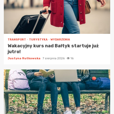
TRANSPORT
TURYSTYKA
WYDARZENIA
Wakacyjny kurs nad Bałtyk startuje już
jutro!
Justyna Rutkowska
7 sierpnia 2026
16