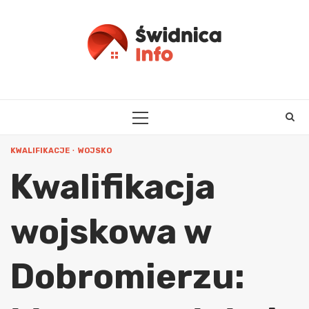
Skip
to
content
PRIMARY
MENU
KWALIFIKACJE
WOJSKO
Kwalifikacja
wojskowa w
Dobromierzu: