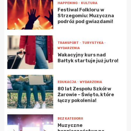
HAPPENING
KULTURA
Festiwal Folkloru w
Strzegomiu: Muzyczna
podróż pod gwiazdami!
TRANSPORT
TURYSTYKA
WYDARZENIA
Wakacyjny kurs nad
Bałtyk startuje już jutro!
EDUKACJA
WYDARZENIA
80 lat Zespołu Szkół w
Żarowie – Święto, które
łączy pokolenia!
BEZ KATEGORII
Muzyczne