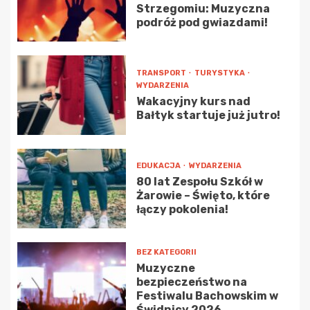
Strzegomiu: Muzyczna
podróż pod gwiazdami!
TRANSPORT
TURYSTYKA
WYDARZENIA
Wakacyjny kurs nad
Bałtyk startuje już jutro!
EDUKACJA
WYDARZENIA
80 lat Zespołu Szkół w
Żarowie – Święto, które
łączy pokolenia!
BEZ KATEGORII
Muzyczne
bezpieczeństwo na
Festiwalu Bachowskim w
Świdnicy 2026