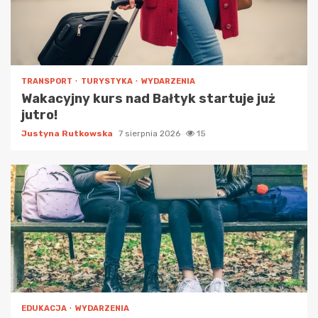
TRANSPORT
TURYSTYKA
WYDARZENIA
Wakacyjny kurs nad Bałtyk startuje już
jutro!
Justyna Rutkowska
7 sierpnia 2026
15
EDUKACJA
WYDARZENIA