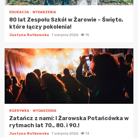
EDUKACJA
WYDARZENIA
80 lat Zespołu Szkół w Żarowie – Święto,
które łączy pokolenia!
Justyna Rutkowska
7 sierpnia 2026
15
ROZRYWKA
WYDARZENIA
Zatańcz z nami: I Żarowska Potańcówka w
rytmach lat 70., 80. i 90.!
Justyna Rutkowska
7 sierpnia 2026
13