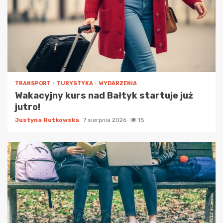
TRANSPORT
TURYSTYKA
WYDARZENIA
Wakacyjny kurs nad Bałtyk startuje już
jutro!
Justyna Rutkowska
7 sierpnia 2026
15