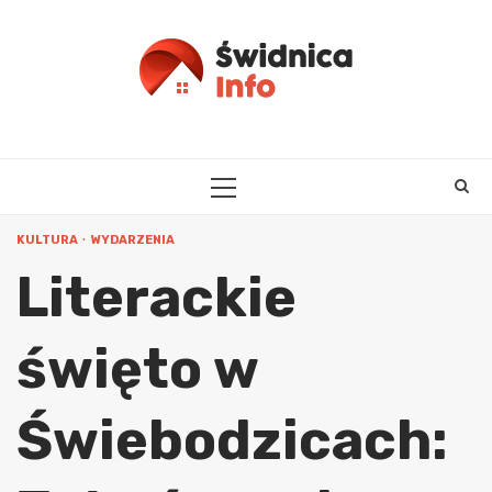
Skip
to
content
PRIMARY
MENU
KULTURA
WYDARZENIA
Literackie
święto w
Świebodzicach: