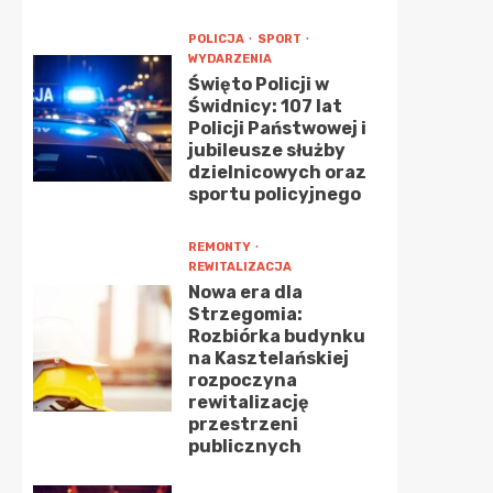
POLICJA
SPORT
WYDARZENIA
Święto Policji w
Świdnicy: 107 lat
Policji Państwowej i
jubileusze służby
dzielnicowych oraz
sportu policyjnego
REMONTY
REWITALIZACJA
Nowa era dla
Strzegomia:
Rozbiórka budynku
na Kasztelańskiej
rozpoczyna
rewitalizację
przestrzeni
publicznych