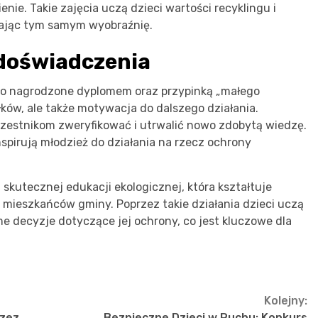
nie. Takie zajęcia uczą dzieci wartości recyklingu i
jając tym samym wyobraźnię.
 doświadczenia
ało nagrodzone dyplomem oraz przypinką „małego
iłków, ale także motywacja do dalszego działania.
zestnikom zweryfikować i utrwalić nowo zdobytą wiedzę.
inspirują młodzież do działania na rzecz ochrony
 skutecznej edukacji ekologicznej, która kształtuje
mieszkańców gminy. Poprzez takie działania dzieci uczą
 decyzje dotyczące jej ochrony, co jest kluczowe dla
Kolejny:
rzez
Bezpieczne Dzieci w Ruchu: Konkurs