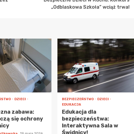
„Odblaskowa Szkoła” wciąż trwa!
ŃSTWO
DZIECI
BEZPIECZEŃSTWO
DZIECI
EDUKACJA
czna zabawa:
Edukacja dla
uczą się ochrony
bezpieczeństwa:
nicy
Interaktywna Sala w
Świdnicy!
Rutkowska
19 maja 2026