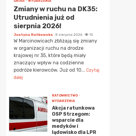
DROGI
WYDARZENIA
Zmiany w ruchu na DK35:
Utrudnienia już od
sierpnia 2026!
Justyna Rutkowska
8 sierpnia 2026
15
W Marcinowicach zbliżają się zmiany
w organizacji ruchu na drodze
krajowej nr 35, które będą miały
znaczący wpływ na codzienne
podróże kierowców. Już od 10...
Czytaj
dalej
RATOWNICTWO
WYDARZENIA
Akcja ratunkowa
OSP Strzegom:
wsparcie dla
medyków i
lądowisko dla LPR