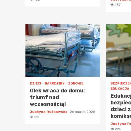
187
DZIECI
NARODZINY
ZDROWIE
BEZPIECZE
EDUKACJA
Olek wraca do domu:
Edukacj
triumf nad
bezpiec
wczesnością!
dzieci 
Justyna Rutkowska
26 marca 2026
komiks
211
Justyna 
225