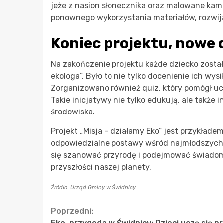
jeże z nasion słonecznika oraz malowane kamie
ponownego wykorzystania materiałów, rozwi
Koniec projektu, nowe
Na zakończenie projektu każde dziecko zost
ekologa”. Było to nie tylko docenienie ich wys
Zorganizowano również quiz, który pomógł uc
Takie inicjatywy nie tylko edukują, ale także 
środowiska.
Projekt „Misja – działamy Eko” jest przykładem
odpowiedzialne postawy wśród najmłodszych 
się szanować przyrodę i podejmować świadome
przyszłości naszej planety.
Źródło: Urząd Gminy w Świdnicy
Continue
Poprzedni:
Eko-przygoda w Świdnicy: Dzieci uczą się p