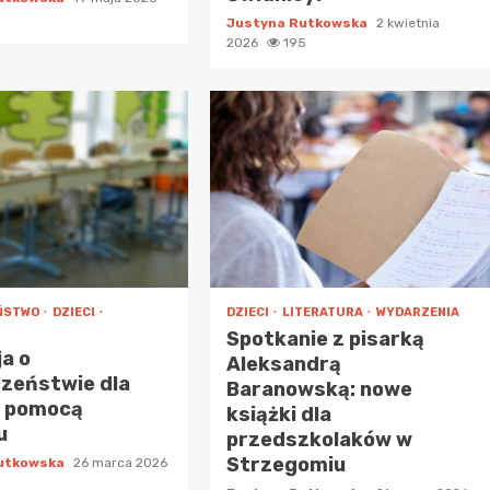
Justyna Rutkowska
2 kwietnia
2026
195
ŃSTWO
DZIECI
DZIECI
LITERATURA
WYDARZENIA
Spotkanie z pisarką
a o
Aleksandrą
zeństwie dla
Baranowską: nowe
z pomocą
książki dla
u
przedszkolaków w
Strzegomiu
Rutkowska
26 marca 2026