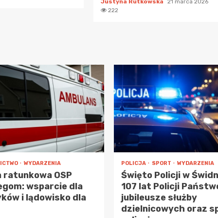
Justyna Rutkowska
21 marca 2026
222
ICTWO
WYDARZENIA
POLICJA
SPORT
WYDARZENIA
a ratunkowa OSP
Święto Policji w Świdn
egom: wsparcie dla
107 lat Policji Państw
ków i lądowisko dla
jubileusze służby
dzielnicowych oraz s