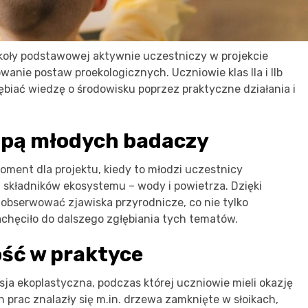
koły podstawowej aktywnie uczestniczy w projekcie
wanie postaw proekologicznych. Uczniowie klas IIa i IIb
biać wiedzę o środowisku poprzez praktyczne działania i
lupą młodych badaczy
ment dla projektu, kiedy to młodzi uczestnicy
 składników ekosystemu – wody i powietrza. Dzięki
 obserwować zjawiska przyrodnicze, co nie tylko
achęciło do dalszego zgłębiania tych tematów.
ść w praktyce
ja ekoplastyczna, podczas której uczniowie mieli okazję
prac znalazły się m.in. drzewa zamknięte w słoikach,