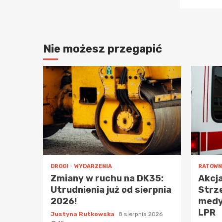
Nie możesz przegapić
DROGI
WYDARZENIA
RATOWN
Zmiany w ruchu na DK35:
Akcj
Utrudnienia już od sierpnia
Strz
2026!
medy
LPR
Justyna Rutkowska
8 sierpnia 2026