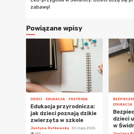
Reading
zabawę!
Powiązane wpisy
DZIECI
EDUKACJA
PRZYRODA
BEZPIECZE
EDUKACJA
Edukacja przyrodnicza:
Bezpie
jak dzieci poznają dzikie
dzieci 
zwierzęta w szkole
w Świd
Justyna Rutkowska
30 maja 2026
162
Justyna 