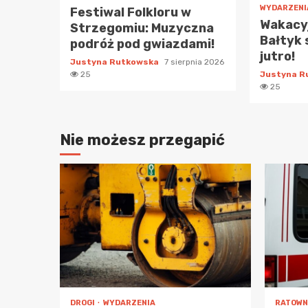
WYDARZENI
Festiwal Folkloru w
Wakacy
Strzegomiu: Muzyczna
Bałtyk 
podróż pod gwiazdami!
jutro!
Justyna Rutkowska
7 sierpnia 2026
25
Justyna 
25
Nie możesz przegapić
DROGI
WYDARZENIA
RATOWN