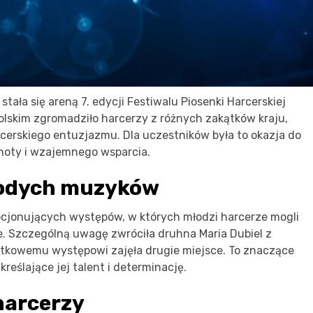
ała się areną 7. edycji Festiwalu Piosenki Harcerskiej
polskim zgromadziło harcerzy z różnych zakątków kraju,
cerskiego entuzjazmu. Dla uczestników była to okazja do
noty i wzajemnego wsparcia.
łodych muzyków
mocjonujących występów, w których młodzi harcerze mogli
 Szczególną uwagę zwróciła druhna Maria Dubiel z
ątkowemu występowi zajęła drugie miejsce. To znaczące
kreślające jej talent i determinację.
 harcerzy