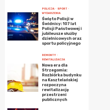
POLICJA
SPORT
WYDARZENIA
Święto Policji w
Świdnicy: 107 lat
Policji Państwowej i
jubileusze służby
dzielnicowych oraz
sportu policyjnego
REMONTY
REWITALIZACJA
Nowa era dla
Strzegomia:
Rozbiórka budynku
na Kasztelańskiej
rozpoczyna
rewitalizację
przestrzeni
publicznych