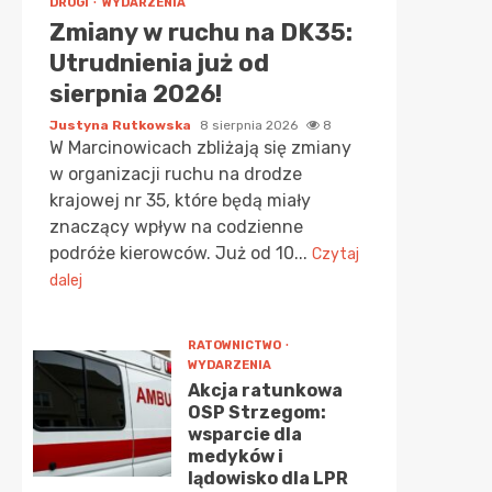
DROGI
WYDARZENIA
Zmiany w ruchu na DK35:
Utrudnienia już od
sierpnia 2026!
Justyna Rutkowska
8 sierpnia 2026
8
W Marcinowicach zbliżają się zmiany
w organizacji ruchu na drodze
krajowej nr 35, które będą miały
znaczący wpływ na codzienne
podróże kierowców. Już od 10...
Czytaj
dalej
RATOWNICTWO
WYDARZENIA
Akcja ratunkowa
OSP Strzegom:
wsparcie dla
medyków i
lądowisko dla LPR