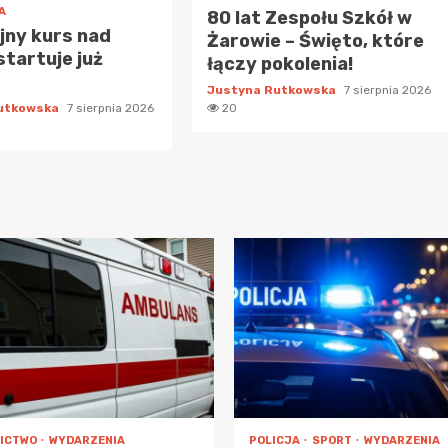
A
80 lat Zespołu Szkół w
jny kurs nad
Żarowie – Święto, które
startuje już
łączy pokolenia!
Justyna Rutkowska
7 sierpnia 2026
Rutkowska
7 sierpnia 2026
20
ICTWO
WYDARZENIA
POLICJA
SPORT
WYDARZENIA