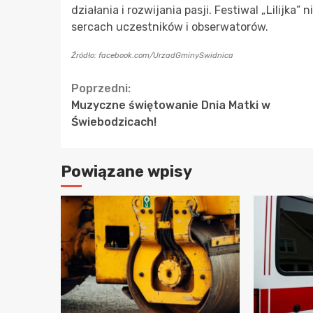
działania i rozwijania pasji. Festiwal „Lilijka” 
sercach uczestników i obserwatorów.
Źródło: facebook.com/UrzadGminySwidnica
Continue
Poprzedni:
Muzyczne świętowanie Dnia Matki w
Reading
Świebodzicach!
Powiązane wpisy