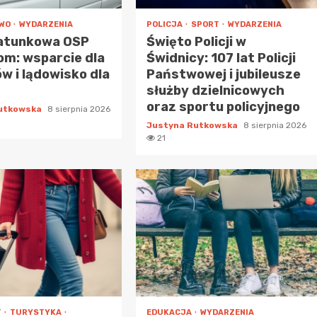
TWO
WYDARZENIA
POLICJA
SPORT
WYDARZENIA
ratunkowa OSP
Święto Policji w
m: wsparcie dla
Świdnicy: 107 lat Policji
 i lądowisko dla
Państwowej i jubileusze
służby dzielnicowych
oraz sportu policyjnego
Rutkowska
8 sierpnia 2026
Justyna Rutkowska
8 sierpnia 2026
21
T
TURYSTYKA
EDUKACJA
WYDARZENIA