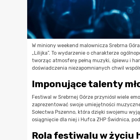
W miniony weekend malownicza Srebrna Góra st
„Lilijka”. To wydarzenie o charakterze ogólno
tworząc atmosferę pełną muzyki, śpiewu i har
doświadczenia niezapomnianych chwil wspól
Imponujące talenty m
Festiwal w Srebrnej Górze przyniósł wiele e
zaprezentować swoje umiejętności muzyczne.
Sołectwa Pszenno, która dzięki swojemu wyj
osiągnięcie dla niej i Hufca ZHP Świdnica, pod
Rola festiwalu w życiu