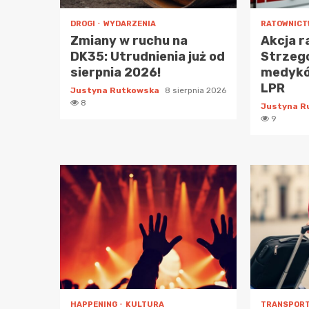
DROGI
WYDARZENIA
RATOWNIC
Zmiany w ruchu na
Akcja 
DK35: Utrudnienia już od
Strzego
sierpnia 2026!
medyków
LPR
Justyna Rutkowska
8 sierpnia 2026
8
Justyna 
9
HAPPENING
KULTURA
TRANSPOR