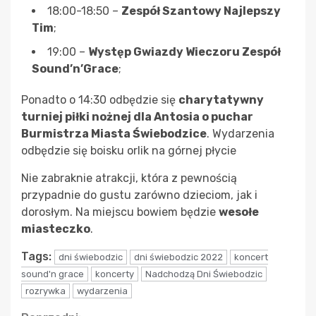
18:00-18:50 –
Zespół Szantowy Najlepszy
Tim
;
19:00 –
Występ Gwiazdy Wieczoru Zespół
Sound’n’Grace
;
Ponadto o 14:30 odbędzie się
charytatywny
turniej piłki nożnej dla Antosia o puchar
Burmistrza Miasta Świebodzice
. Wydarzenia
odbędzie się boisku orlik na górnej płycie
Nie zabraknie atrakcji, która z pewnością
przypadnie do gustu zarówno dzieciom, jak i
dorosłym. Na miejscu bowiem będzie
wesołe
miasteczko
.
Tags:
dni świebodzic
dni świebodzic 2022
koncert
sound'n grace
koncerty
Nadchodzą Dni Świebodzic
rozrywka
wydarzenia