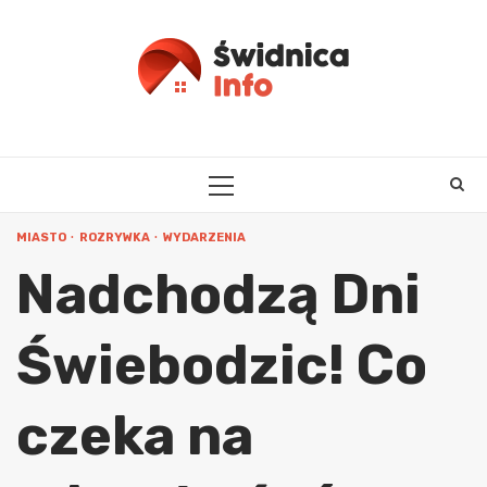
Skip
to
content
PRIMARY
MENU
MIASTO
ROZRYWKA
WYDARZENIA
Nadchodzą Dni
Świebodzic! Co
czeka na