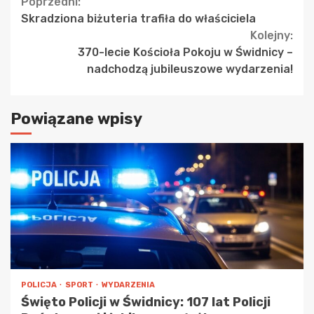
Continue
Poprzedni:
Skradziona biżuteria trafiła do właściciela
Reading
Kolejny:
370-lecie Kościoła Pokoju w Świdnicy –
nadchodzą jubileuszowe wydarzenia!
Powiązane wpisy
POLICJA
SPORT
WYDARZENIA
Święto Policji w Świdnicy: 107 lat Policji