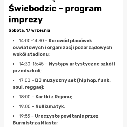
Świebodzic – program
imprezy
Sobota, 17 września
14:00-14:30 –
Korowód placówek
oświatowych i organizacji pozarządowych
wokół stadionu
;
14:30-16:45 –
Występy artystyczne szkół i
przedszkoli
;
17:00 –
DJ muzyczny set (hip hop, funk,
soul, reggae)
;
18:00 –
Kartki z Rejonu
;
19:00 –
Nullizmatyk
;
19:55 –
Uroczyste powitanie przez
Burmistrza Miasta
;