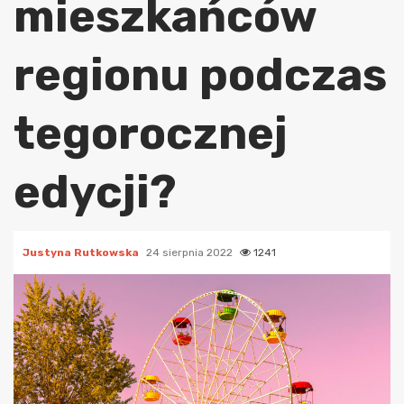
mieszkańców
regionu podczas
tegorocznej
edycji?
Justyna Rutkowska
24 sierpnia 2022
1241