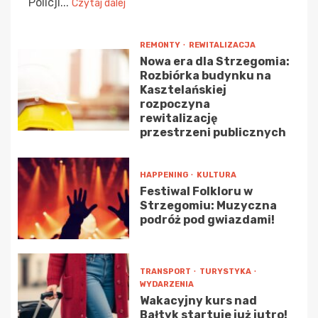
Policji...
Czytaj dalej
REMONTY
REWITALIZACJA
Nowa era dla Strzegomia:
Rozbiórka budynku na
Kasztelańskiej
rozpoczyna
rewitalizację
przestrzeni publicznych
HAPPENING
KULTURA
Festiwal Folkloru w
Strzegomiu: Muzyczna
podróż pod gwiazdami!
TRANSPORT
TURYSTYKA
WYDARZENIA
Wakacyjny kurs nad
Bałtyk startuje już jutro!