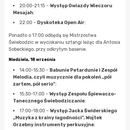
20:00-21:15 –
Występ Gwiazdy Wieczoru
Mesajah
;
22:00 –
Dyskoteka Open Air
;
Ponadto o 17:00 odbędą się Mistrzostwa
Świebodzic w wyciskaniu sztangi leżąc dla Antosia
Sobeckiego, przy odkrytym basenie.
Niedziela, 18 września
14:00-15:30 –
Babunie Petardunie i Zespół
Melodia, czyli muzycznie dla pokoleń „pół
żartem, pół serio”
;
15:30-17:00 –
Występ Zespołu Śpiewaczo-
Tanecznego Świebodziczanie
;
17:00-18:00 –
Występ Jacka Świderskiego
„Muzyka z krainy łagodności”, Wojtek
Grzebny instrumenty perkusyjne
;