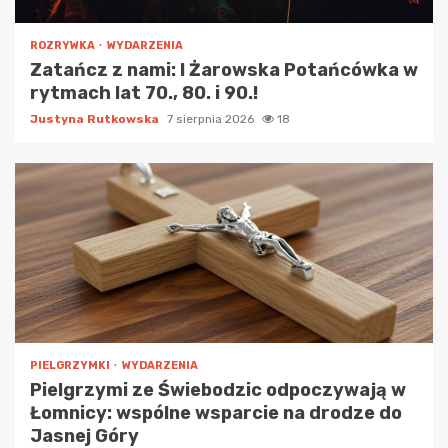
ROZRYWKA
WYDARZENIA
Zatańcz z nami: I Żarowska Potańcówka w
rytmach lat 70., 80. i 90.!
Justyna Rutkowska
7 sierpnia 2026
18
PIELGRZYMKI
WYDARZENIA
Pielgrzymi ze Świebodzic odpoczywają w
Łomnicy: wspólne wsparcie na drodze do
Jasnej Góry