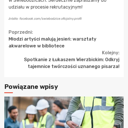
w Świebodzicach. Serdecznie zapraszamy do
udziału w procesie rekrutacyjnym!
źródło: facebook.com/swiebodzice.oficjalny.profil
Continue
Poprzedni:
Młodzi artyści malują jesień: warsztaty
Reading
akwarelowe w bibliotece
Kolejny:
Spotkanie z Łukaszem Wierzbickim: Odkryj
tajemnice twórczości uznanego pisarza!
Powiązane wpisy