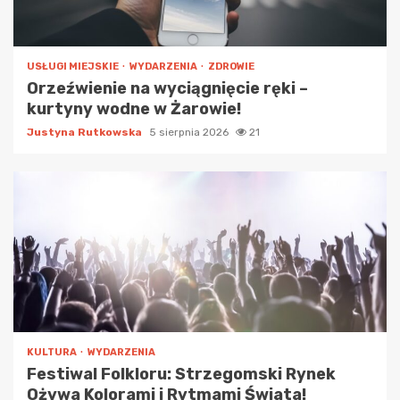
USŁUGI MIEJSKIE
WYDARZENIA
ZDROWIE
Orzeźwienie na wyciągnięcie ręki –
kurtyny wodne w Żarowie!
Justyna Rutkowska
5 sierpnia 2026
21
KULTURA
WYDARZENIA
Festiwal Folkloru: Strzegomski Rynek
Ożywa Kolorami i Rytmami Świata!