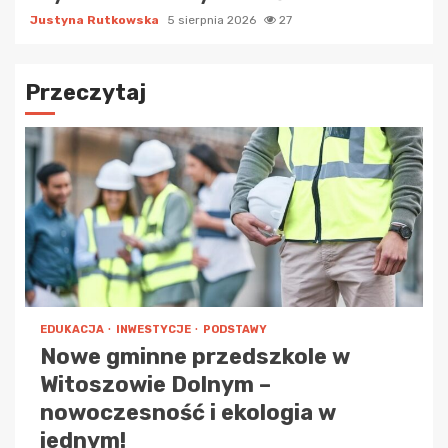
Justyna Rutkowska
5 sierpnia 2026
27
Przeczytaj
EDUKACJA
INWESTYCJE
PODSTAWY
Nowe gminne przedszkole w
Witoszowie Dolnym –
nowoczesność i ekologia w
jednym!