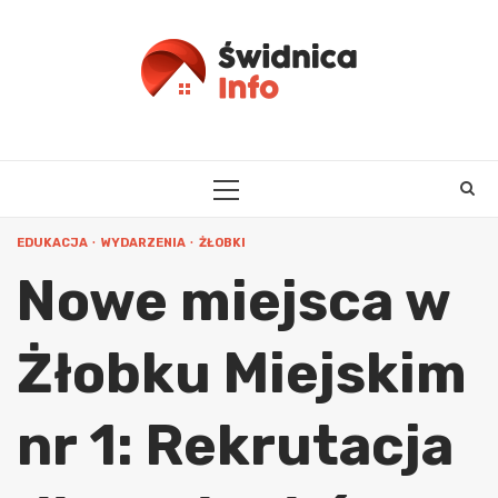
Skip
to
content
PRIMARY
MENU
EDUKACJA
WYDARZENIA
ŻŁOBKI
Nowe miejsca w
Żłobku Miejskim
nr 1: Rekrutacja