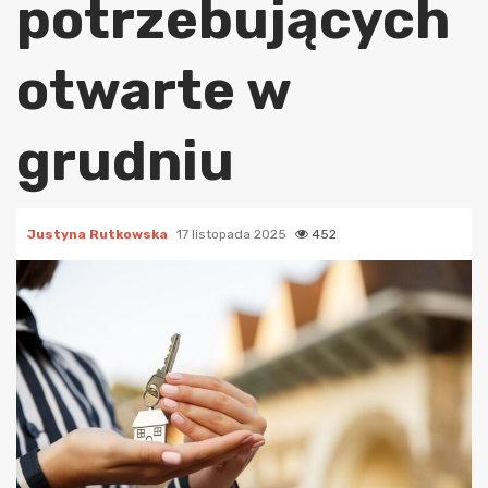
potrzebujących
otwarte w
grudniu
Justyna Rutkowska
17 listopada 2025
452