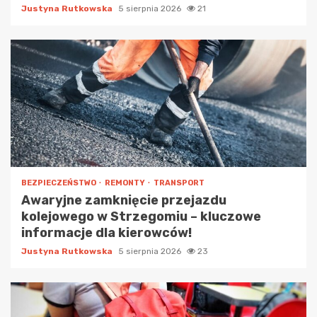
Justyna Rutkowska
5 sierpnia 2026
21
BEZPIECZEŃSTWO
REMONTY
TRANSPORT
Awaryjne zamknięcie przejazdu
kolejowego w Strzegomiu – kluczowe
informacje dla kierowców!
Justyna Rutkowska
5 sierpnia 2026
23