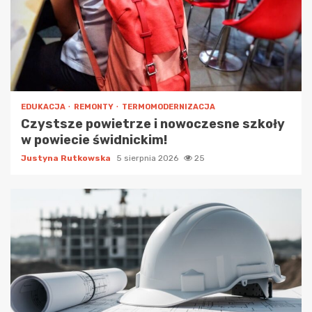
EDUKACJA
REMONTY
TERMOMODERNIZACJA
Czystsze powietrze i nowoczesne szkoły
w powiecie świdnickim!
Justyna Rutkowska
5 sierpnia 2026
25