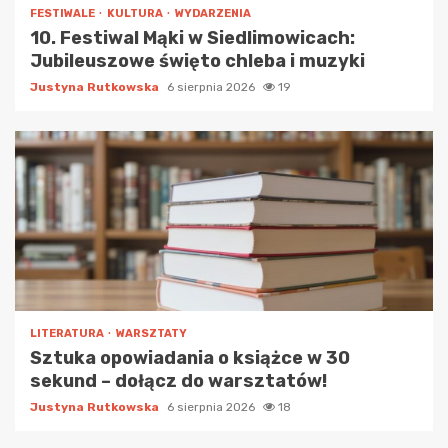
FESTIWALE
KULTURA
WYDARZENIA
10. Festiwal Mąki w Siedlimowicach:
Jubileuszowe święto chleba i muzyki
Justyna Rutkowska
6 sierpnia 2026
19
LITERATURA
WARSZTATY
Sztuka opowiadania o książce w 30
sekund – dołącz do warsztatów!
Justyna Rutkowska
6 sierpnia 2026
18