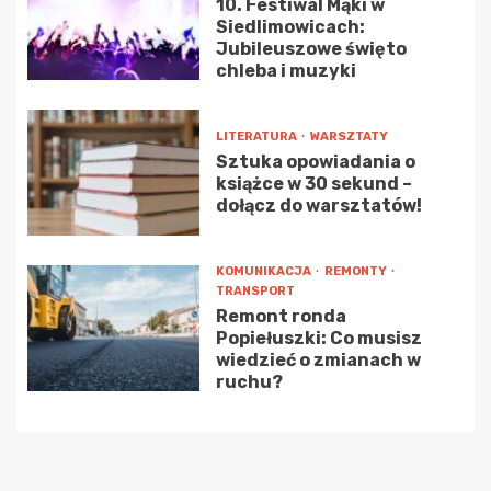
10. Festiwal Mąki w
Siedlimowicach:
Jubileuszowe święto
chleba i muzyki
LITERATURA
WARSZTATY
Sztuka opowiadania o
książce w 30 sekund –
dołącz do warsztatów!
KOMUNIKACJA
REMONTY
TRANSPORT
Remont ronda
Popiełuszki: Co musisz
wiedzieć o zmianach w
ruchu?