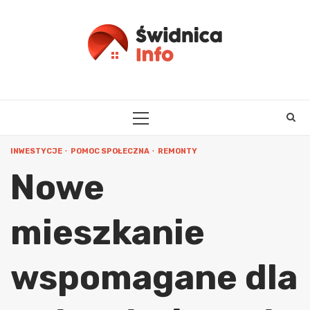
Skip
to
content
PRIMARY
MENU
INWESTYCJE
POMOC SPOŁECZNA
REMONTY
Nowe
mieszkanie
wspomagane dla