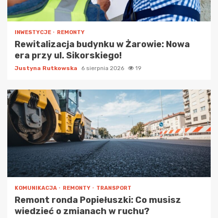
INWESTYCJE
REMONTY
Rewitalizacja budynku w Żarowie: Nowa
era przy ul. Sikorskiego!
Justyna Rutkowska
6 sierpnia 2026
19
KOMUNIKACJA
REMONTY
TRANSPORT
Remont ronda Popiełuszki: Co musisz
wiedzieć o zmianach w ruchu?