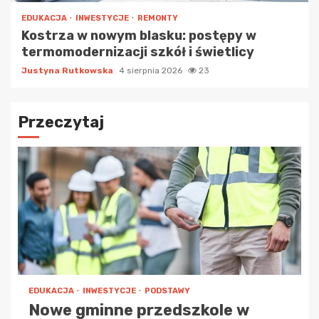
EDUKACJA
INWESTYCJE
REMONTY
Kostrza w nowym blasku: postępy w
termomodernizacji szkół i świetlicy
Justyna Rutkowska
4 sierpnia 2026
23
Przeczytaj
EDUKACJA
INWESTYCJE
PODSTAWY
Nowe gminne przedszkole w