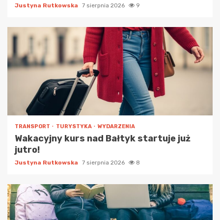
Justyna Rutkowska
7 sierpnia 2026
9
TRANSPORT
TURYSTYKA
WYDARZENIA
Wakacyjny kurs nad Bałtyk startuje już
jutro!
Justyna Rutkowska
7 sierpnia 2026
8