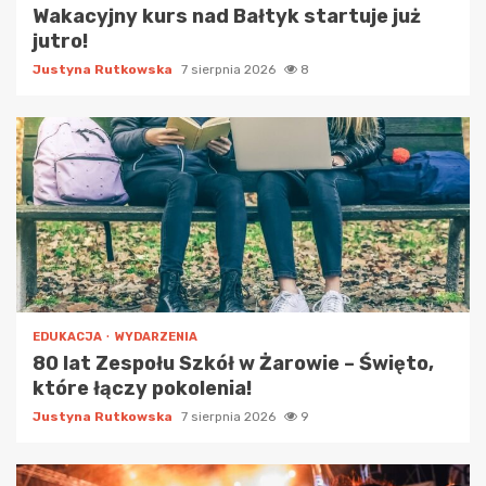
Wakacyjny kurs nad Bałtyk startuje już
jutro!
Justyna Rutkowska
7 sierpnia 2026
8
EDUKACJA
WYDARZENIA
80 lat Zespołu Szkół w Żarowie – Święto,
które łączy pokolenia!
Justyna Rutkowska
7 sierpnia 2026
9