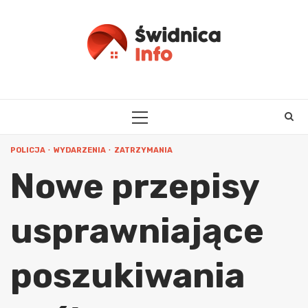
Skip
to
content
PRIMARY
MENU
POLICJA
WYDARZENIA
ZATRZYMANIA
Nowe przepisy
usprawniające
poszukiwania