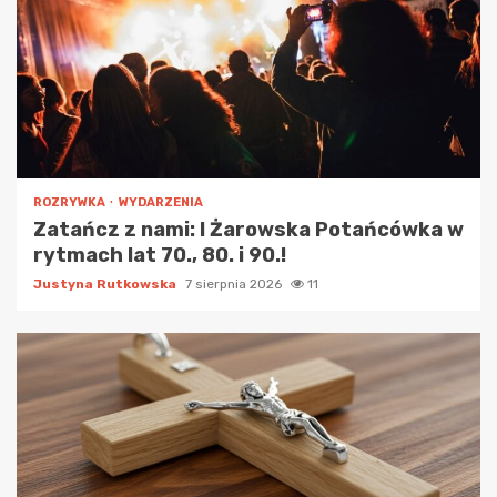
ROZRYWKA
WYDARZENIA
Zatańcz z nami: I Żarowska Potańcówka w
rytmach lat 70., 80. i 90.!
Justyna Rutkowska
7 sierpnia 2026
11