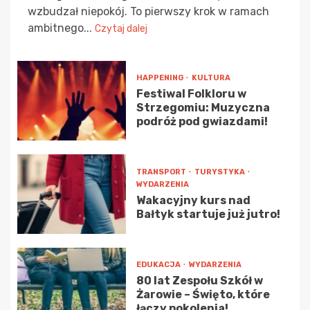
wzbudzał niepokój. To pierwszy krok w ramach
ambitnego...
Czytaj dalej
HAPPENING
KULTURA
Festiwal Folkloru w
Strzegomiu: Muzyczna
podróż pod gwiazdami!
TRANSPORT
TURYSTYKA
WYDARZENIA
Wakacyjny kurs nad
Bałtyk startuje już jutro!
EDUKACJA
WYDARZENIA
80 lat Zespołu Szkół w
Żarowie – Święto, które
łączy pokolenia!