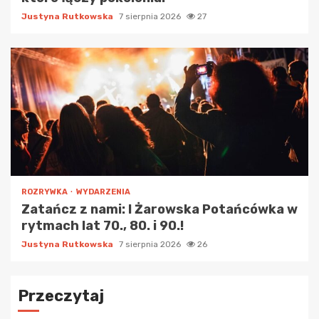
Justyna Rutkowska
7 sierpnia 2026
27
ROZRYWKA
WYDARZENIA
Zatańcz z nami: I Żarowska Potańcówka w
rytmach lat 70., 80. i 90.!
Justyna Rutkowska
7 sierpnia 2026
26
Przeczytaj