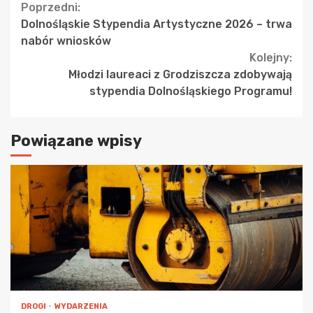
Continue
Poprzedni:
Dolnośląskie Stypendia Artystyczne 2026 – trwa
Reading
nabór wniosków
Kolejny:
Młodzi laureaci z Grodziszcza zdobywają
stypendia Dolnośląskiego Programu!
Powiązane wpisy
DROGI
WYDARZENIA