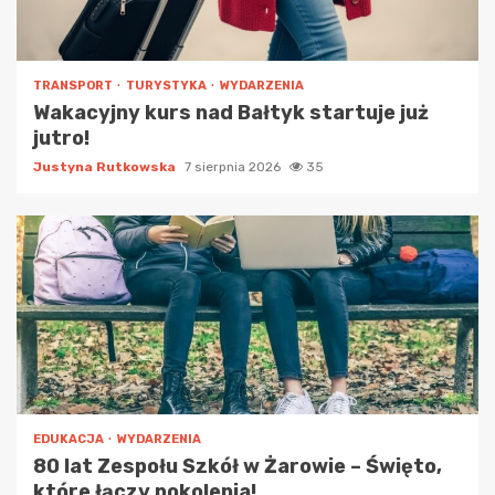
TRANSPORT
TURYSTYKA
WYDARZENIA
Wakacyjny kurs nad Bałtyk startuje już
jutro!
Justyna Rutkowska
7 sierpnia 2026
35
EDUKACJA
WYDARZENIA
80 lat Zespołu Szkół w Żarowie – Święto,
które łączy pokolenia!