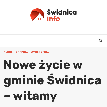
Skip
to
content
PRIMARY
MENU
GMINA
RODZINA
WYDARZENIA
Nowe życie w
gminie Świdnica
– witamy