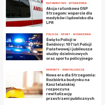
RATOWNICTWO
WYDARZENIA
Akcja ratunkowa OSP
Strzegom: wsparcie dla
medyków i lądowisko dla
LPR
POLICJA
SPORT
WYDARZENIA
Święto Policji w
Świdnicy: 107 lat Policji
Państwowej i jubileusze
służby dzielnicowych
oraz sportu policyjnego
REMONTY
REWITALIZACJA
Nowa era dla Strzegomia:
Rozbiórka budynku na
Kasztelańskiej
rozpoczyna
rewitalizację
przestrzeni publicznych