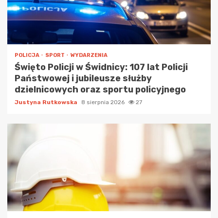
POLICJA
SPORT
WYDARZENIA
Święto Policji w Świdnicy: 107 lat Policji
Państwowej i jubileusze służby
dzielnicowych oraz sportu policyjnego
Justyna Rutkowska
8 sierpnia 2026
27