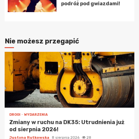
podróż pod gwiazdami!
Nie możesz przegapić
DROGI
WYDARZENIA
Zmiany w ruchu na DK35: Utrudnienia już
od sierpnia 2026!
Justyna Rutkowska
8 sierpnia 2026
28