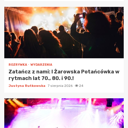
ROZRYWKA
WYDARZENIA
Zatańcz z nami: I Żarowska Potańcówka w
rytmach lat 70., 80. i 90.!
Justyna Rutkowska
7 sierpnia 2026
24