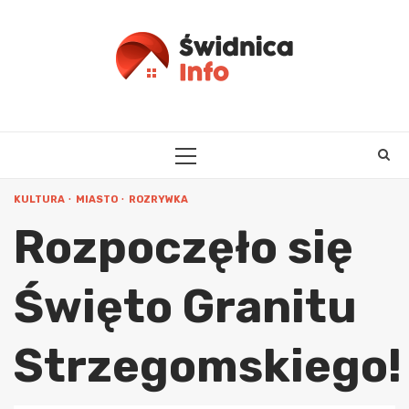
Skip
to
content
PRIMARY
MENU
KULTURA
MIASTO
ROZRYWKA
Rozpoczęło się
Święto Granitu
Strzegomskiego!