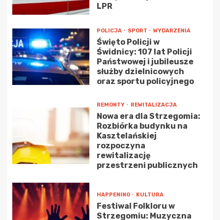
LPR
POLICJA
SPORT
WYDARZENIA
Święto Policji w
Świdnicy: 107 lat Policji
Państwowej i jubileusze
służby dzielnicowych
oraz sportu policyjnego
REMONTY
REWITALIZACJA
Nowa era dla Strzegomia:
Rozbiórka budynku na
Kasztelańskiej
rozpoczyna
rewitalizację
przestrzeni publicznych
HAPPENING
KULTURA
Festiwal Folkloru w
Strzegomiu: Muzyczna