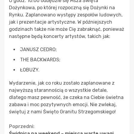
O godz. 10:00 odbędzie się Msza Święta
Dożynkowa, po której rozpoczną się Dożynki na
Rynku. Zaplanowano występy zespołów ludowych,
jak i prezentacje artystyczne. W późniejszych
godzinach także nie może Cię zabraknąć, ponieważ
następne będą koncerty artystów, takich jak:
JANUSZ CEDRO;
THE BACKWARDS;
ŁOBUZY.
Wydarzenie, jak co roku zostało zaplanowane z
najwyższą starannością o wszystkie detale,
dlatego masz pewność, że czeka na Ciebie świetna
zabawa i moc pozytywnych emocji. Nie zwlekaj,
świętuj z nami Święto Granitu Strzegomskiego!
Continue
Poprzedni:
Świdnica na weekend – miejsca warte uwagi