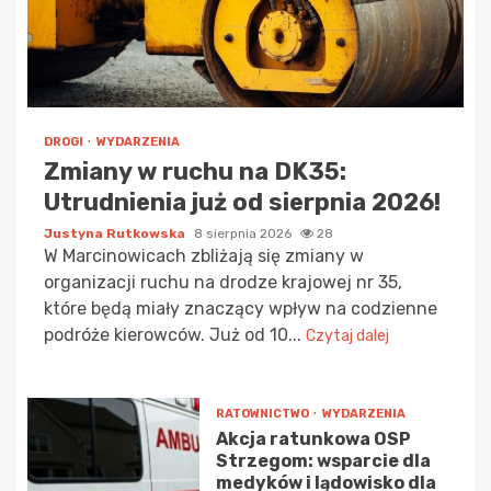
DROGI
WYDARZENIA
Zmiany w ruchu na DK35:
Utrudnienia już od sierpnia 2026!
Justyna Rutkowska
8 sierpnia 2026
28
W Marcinowicach zbliżają się zmiany w
organizacji ruchu na drodze krajowej nr 35,
które będą miały znaczący wpływ na codzienne
podróże kierowców. Już od 10...
Czytaj dalej
RATOWNICTWO
WYDARZENIA
Akcja ratunkowa OSP
Strzegom: wsparcie dla
medyków i lądowisko dla