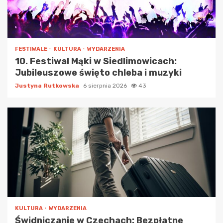
FESTIWALE
KULTURA
WYDARZENIA
10. Festiwal Mąki w Siedlimowicach:
Jubileuszowe święto chleba i muzyki
Justyna Rutkowska
6 sierpnia 2026
43
KULTURA
WYDARZENIA
Świdniczanie w Czechach: Bezpłatne