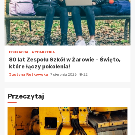
EDUKACJA
WYDARZENIA
80 lat Zespołu Szkół w Żarowie – Święto,
które łączy pokolenia!
Justyna Rutkowska
7 sierpnia 2026
22
Przeczytaj