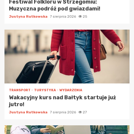
Festiwal Folkloru w Strzegomiu:
Muzyczna podróż pod gwiazdami!
Justyna Rutkowska
7 sierpnia 2026
25
TRANSPORT
TURYSTYKA
WYDARZENIA
Wakacyjny kurs nad Bałtyk startuje już
jutro!
Justyna Rutkowska
7 sierpnia 2026
27