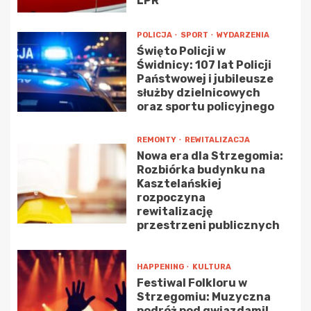
LPR
POLICJA
SPORT
WYDARZENIA
Święto Policji w
Świdnicy: 107 lat Policji
Państwowej i jubileusze
służby dzielnicowych
oraz sportu policyjnego
REMONTY
REWITALIZACJA
Nowa era dla Strzegomia:
Rozbiórka budynku na
Kasztelańskiej
rozpoczyna
rewitalizację
przestrzeni publicznych
HAPPENING
KULTURA
Festiwal Folkloru w
Strzegomiu: Muzyczna
podróż pod gwiazdami!