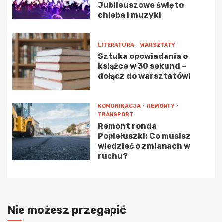
Jubileuszowe święto
chleba i muzyki
LITERATURA
WARSZTATY
Sztuka opowiadania o
książce w 30 sekund –
dołącz do warsztatów!
KOMUNIKACJA
REMONTY
TRANSPORT
Remont ronda
Popiełuszki: Co musisz
wiedzieć o zmianach w
ruchu?
Nie możesz przegapić