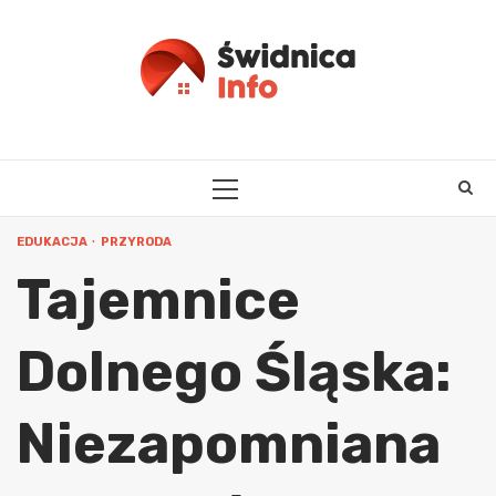
Skip
to
content
PRIMARY
MENU
EDUKACJA
PRZYRODA
Tajemnice
Dolnego Śląska:
Niezapomniana