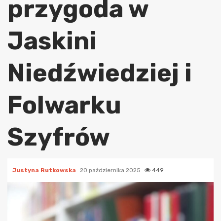
przygoda w
Jaskini
Niedźwiedziej i
Folwarku
Szyfrów
Justyna Rutkowska
20 października 2025
449