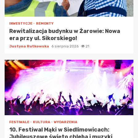
INWESTYCJE
REMONTY
Rewitalizacja budynku w Żarowie: Nowa
era przy ul. Sikorskiego!
Justyna Rutkowska
6 sierpnia 2026
21
FESTIWALE
KULTURA
WYDARZENIA
10. Festiwal Mąki w Siedlimowicach:
Jubileuszowe święto chleba i muzyki