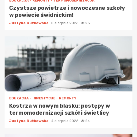
EDUKACJA
REMONTY
TERMOMODERNIZACJA
Czystsze powietrze i nowoczesne szkoły
w powiecie świdnickim!
Justyna Rutkowska
5 sierpnia 2026
25
EDUKACJA
INWESTYCJE
REMONTY
Kostrza w nowym blasku: postępy w
termomodernizacji szkół i świetlicy
Justyna Rutkowska
4 sierpnia 2026
24