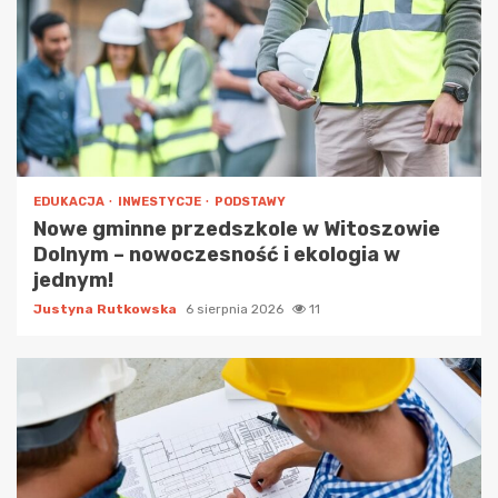
EDUKACJA
INWESTYCJE
PODSTAWY
Nowe gminne przedszkole w Witoszowie
Dolnym – nowoczesność i ekologia w
jednym!
Justyna Rutkowska
6 sierpnia 2026
11