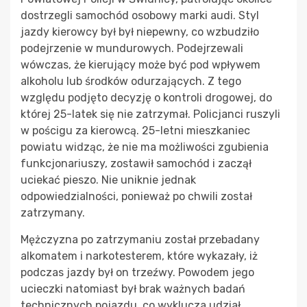
dostrzegli samochód osobowy marki audi. Styl
jazdy kierowcy był był niepewny, co wzbudziło
podejrzenie w mundurowych. Podejrzewali
wówczas, że kierujący może być pod wpływem
alkoholu lub środków odurzających. Z tego
względu podjęto decyzję o kontroli drogowej, do
której 25-latek się nie zatrzymał. Policjanci ruszyli
w pościgu za kierowcą. 25-letni mieszkaniec
powiatu widząc, że nie ma możliwości zgubienia
funkcjonariuszy, zostawił samochód i zaczął
uciekać pieszo. Nie uniknie jednak
odpowiedzialności, ponieważ po chwili został
zatrzymany.
Mężczyzna po zatrzymaniu został przebadany
alkomatem i narkotesterem, które wykazały, iż
podczas jazdy był on trzeźwy. Powodem jego
ucieczki natomiast był brak ważnych badań
technicznych pojazdu, co wyklucza udział