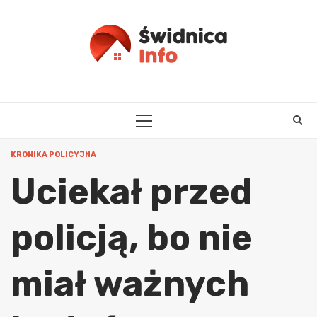
Skip
to
content
PRIMARY
MENU
KRONIKA POLICYJNA
Uciekał przed
policją, bo nie
miał ważnych