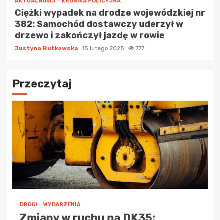
AKTUALNOŚCI
KRONIKA POLICYJNA
Ciężki wypadek na drodze wojewódzkiej nr
382: Samochód dostawczy uderzył w
drzewo i zakończył jazdę w rowie
Justyna Rutkowska
15 lutego 2025
777
Przeczytaj
DROGI
WYDARZENIA
Zmiany w ruchu na DK35: