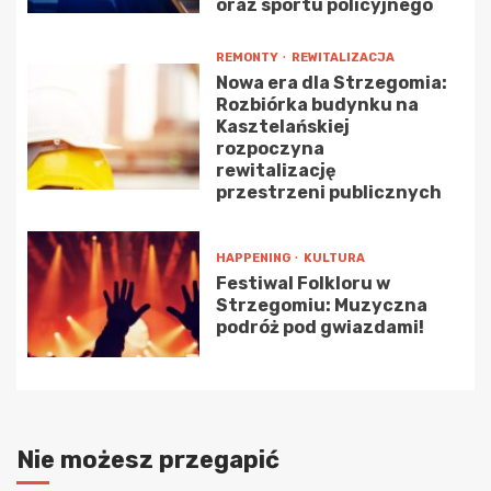
oraz sportu policyjnego
REMONTY
REWITALIZACJA
Nowa era dla Strzegomia:
Rozbiórka budynku na
Kasztelańskiej
rozpoczyna
rewitalizację
przestrzeni publicznych
HAPPENING
KULTURA
Festiwal Folkloru w
Strzegomiu: Muzyczna
podróż pod gwiazdami!
Nie możesz przegapić