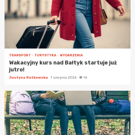
TRANSPORT
TURYSTYKA
WYDARZENIA
Wakacyjny kurs nad Bałtyk startuje już
jutro!
Justyna Rutkowska
7 sierpnia 2026
16