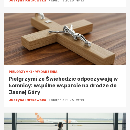
Justyna Rutkowska
7 sierpnia 2026
13
PIELGRZYMKI
WYDARZENIA
Pielgrzymi ze Świebodzic odpoczywają w
Łomnicy: wspólne wsparcie na drodze do
Jasnej Góry
Justyna Rutkowska
7 sierpnia 2026
14