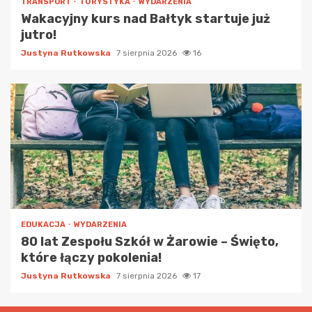
TRANSPORT
TURYSTYKA
WYDARZENIA
Wakacyjny kurs nad Bałtyk startuje już
jutro!
Justyna Rutkowska
7 sierpnia 2026
16
EDUKACJA
WYDARZENIA
80 lat Zespołu Szkół w Żarowie – Święto,
które łączy pokolenia!
Justyna Rutkowska
7 sierpnia 2026
17