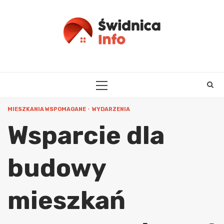
Skip
to
content
PRIMARY
MENU
MIESZKANIA WSPOMAGANE
WYDARZENIA
Wsparcie dla
budowy
mieszkań