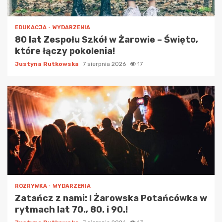
EDUKACJA
WYDARZENIA
80 lat Zespołu Szkół w Żarowie – Święto,
które łączy pokolenia!
Justyna Rutkowska
7 sierpnia 2026
17
ROZRYWKA
WYDARZENIA
Zatańcz z nami: I Żarowska Potańcówka w
rytmach lat 70., 80. i 90.!