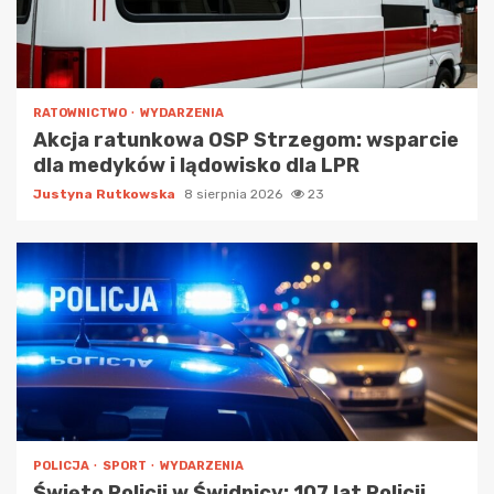
RATOWNICTWO
WYDARZENIA
Akcja ratunkowa OSP Strzegom: wsparcie
dla medyków i lądowisko dla LPR
Justyna Rutkowska
8 sierpnia 2026
23
POLICJA
SPORT
WYDARZENIA
Święto Policji w Świdnicy: 107 lat Policji