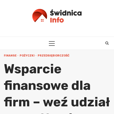
Skip
to
content
PRIMARY
MENU
FINANSE
POŻYCZKI
PRZEDSIĘBIORCZOŚĆ
Wsparcie
finansowe dla
firm – weź udział