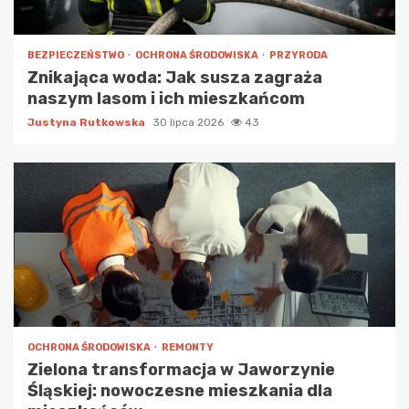
BEZPIECZEŃSTWO
OCHRONA ŚRODOWISKA
PRZYRODA
Znikająca woda: Jak susza zagraża
naszym lasom i ich mieszkańcom
Justyna Rutkowska
30 lipca 2026
43
OCHRONA ŚRODOWISKA
REMONTY
Zielona transformacja w Jaworzynie
Śląskiej: nowoczesne mieszkania dla