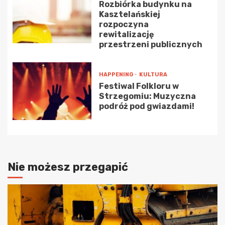
Rozbiórka budynku na
Kasztelańskiej
rozpoczyna
rewitalizację
przestrzeni publicznych
HAPPENING
KULTURA
Festiwal Folkloru w
Strzegomiu: Muzyczna
podróż pod gwiazdami!
Nie możesz przegapić