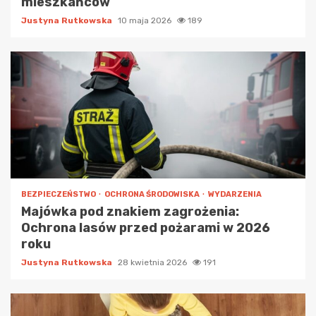
mieszkańców
Justyna Rutkowska
10 maja 2026
189
BEZPIECZEŃSTWO
OCHRONA ŚRODOWISKA
WYDARZENIA
Majówka pod znakiem zagrożenia:
Ochrona lasów przed pożarami w 2026
roku
Justyna Rutkowska
28 kwietnia 2026
191