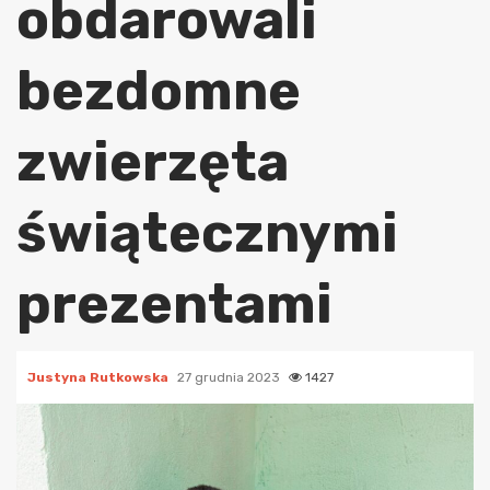
obdarowali
bezdomne
zwierzęta
świątecznymi
prezentami
Justyna Rutkowska
27 grudnia 2023
1427