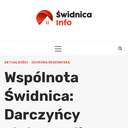
Skip
to
content
PRIMARY
MENU
AKTUALNOŚCI
OCHRONA ŚRODOWISKA
Wspólnota
Świdnica:
Darczyńcy