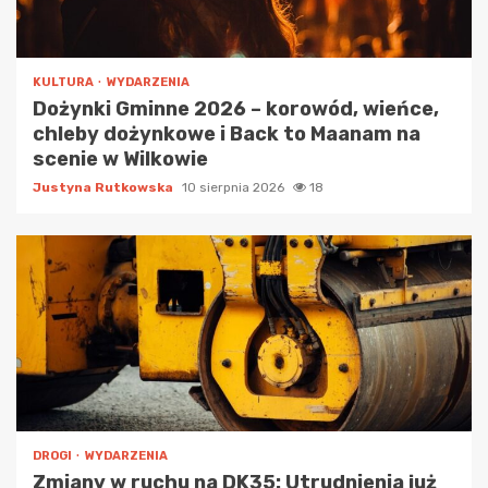
KULTURA
WYDARZENIA
Dożynki Gminne 2026 – korowód, wieńce,
chleby dożynkowe i Back to Maanam na
scenie w Wilkowie
Justyna Rutkowska
10 sierpnia 2026
18
DROGI
WYDARZENIA
Zmiany w ruchu na DK35: Utrudnienia już