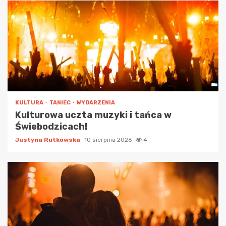
KULTURA
TANIEC
WYDARZENIA
Kulturowa uczta muzyki i tańca w
Świebodzicach!
Justyna Rutkowska
10 sierpnia 2026
4