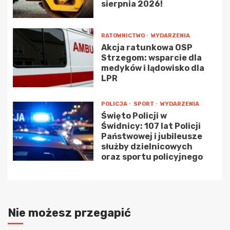
sierpnia 2026!
RATOWNICTWO
WYDARZENIA
Akcja ratunkowa OSP
Strzegom: wsparcie dla
medyków i lądowisko dla
LPR
POLICJA
SPORT
WYDARZENIA
Święto Policji w
Świdnicy: 107 lat Policji
Państwowej i jubileusze
służby dzielnicowych
oraz sportu policyjnego
Nie możesz przegapić