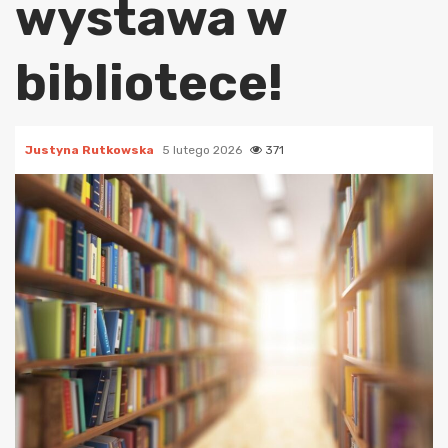
wystawa w
bibliotece!
Justyna Rutkowska
5 lutego 2026
371