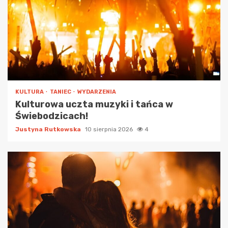
KULTURA
TANIEC
WYDARZENIA
Kulturowa uczta muzyki i tańca w
Świebodzicach!
Justyna Rutkowska
10 sierpnia 2026
4