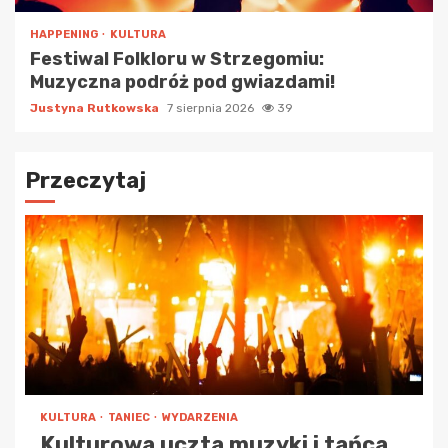
HAPPENING
KULTURA
Festiwal Folkloru w Strzegomiu:
Muzyczna podróż pod gwiazdami!
Justyna Rutkowska
7 sierpnia 2026
39
Przeczytaj
KULTURA
TANIEC
WYDARZENIA
Kulturowa uczta muzyki i tańca