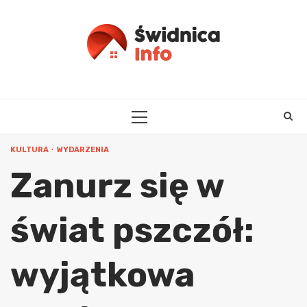
Skip
to
content
PRIMARY
MENU
KULTURA
WYDARZENIA
Zanurz się w
świat pszczół:
wyjątkowa