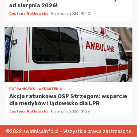
od sierpnia 2026!
Justyna Rutkowska
8 sierpnia 2026
43
RATOWNICTWO
WYDARZENIA
Akcja ratunkowa OSP Strzegom: wsparcie
dla medyków i lądowisko dla LPR
Justyna Rutkowska
8 sierpnia 2026
29
©2022 swidnicainfo.pl - Wszystkie prawa zastrzeżone