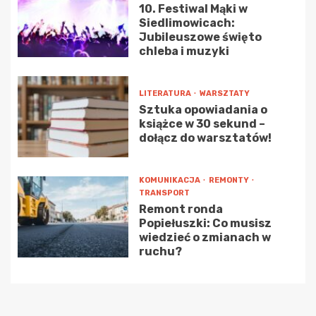
10. Festiwal Mąki w
Siedlimowicach:
Jubileuszowe święto
chleba i muzyki
LITERATURA
WARSZTATY
Sztuka opowiadania o
książce w 30 sekund –
dołącz do warsztatów!
KOMUNIKACJA
REMONTY
TRANSPORT
Remont ronda
Popiełuszki: Co musisz
wiedzieć o zmianach w
ruchu?