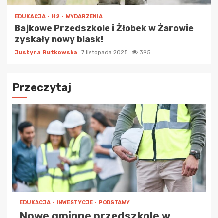
EDUKACJA
H2
WYDARZENIA
Bajkowe Przedszkole i Żłobek w Żarowie
zyskały nowy blask!
Justyna Rutkowska
7 listopada 2025
395
Przeczytaj
EDUKACJA
INWESTYCJE
PODSTAWY
Nowe gminne przedszkole w