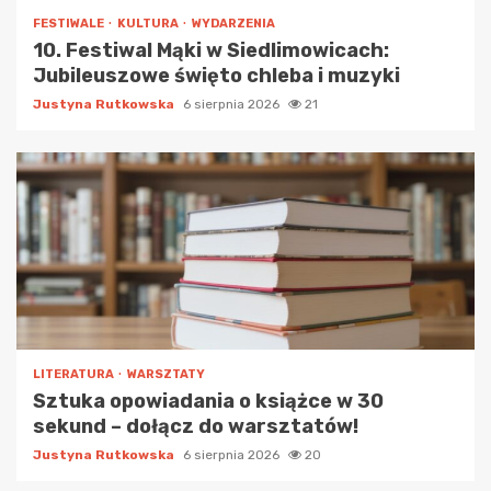
FESTIWALE
KULTURA
WYDARZENIA
10. Festiwal Mąki w Siedlimowicach:
Jubileuszowe święto chleba i muzyki
Justyna Rutkowska
6 sierpnia 2026
21
LITERATURA
WARSZTATY
Sztuka opowiadania o książce w 30
sekund – dołącz do warsztatów!
Justyna Rutkowska
6 sierpnia 2026
20