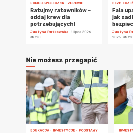
POMOC SPOŁECZNA
ZDROWIE
BEZPIECZE
Ratujmy ratowników –
Fala up
oddaj krew dla
jak zad
potrzebujących!
bezpie
Justyna Rutkowska
1 lipca 2026
Justyna 
120
2026
12
Nie możesz przegapić
EDUKACJA
INWESTYCJE
PODSTAWY
INWEST