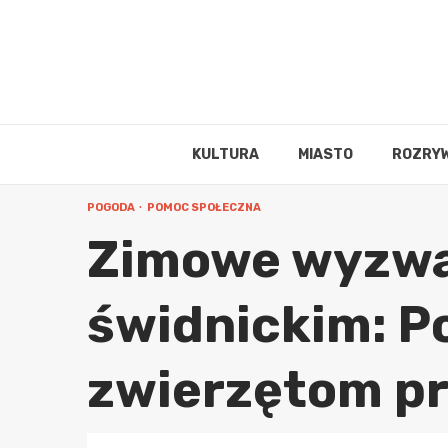
Skip
to
content
KULTURA
MIASTO
ROZRY
POGODA
POMOC SPOŁECZNA
Zimowe wyzwa
świdnickim: P
zwierzętom p