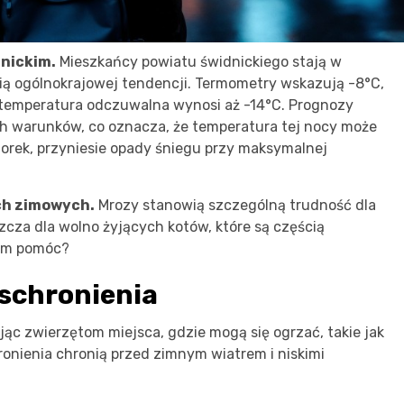
nickim.
Mieszkańcy powiatu świdnickiego stają w
cią ogólnokrajowej tendencji. Termometry wskazują -8°C,
e temperatura odczuwalna wynosi aż -14°C. Prognozy
h warunków, co oznacza, że temperatura tej nocy może
torek, przyniesie opady śniegu przy maksymalnej
ch zimowych.
Mrozy stanowią szczególną trudność dla
cza dla wolno żyjących kotów, które są częścią
 im pomóc?
 schronienia
ąc zwierzętom miejsca, gdzie mogą się ogrzać, takie jak
hronienia chronią przed zimnym wiatrem i niskimi