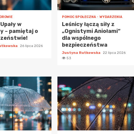
DROWIE
POMOC SPOŁECZNA
WYDARZENIA
 Upały w
Leśnicy łączą siły z
y – pamiętaj o
„Ognistymi Aniołami”
czeństwie!
dla wspólnego
bezpieczeństwa
Rutkowska
26 lipca 2026
Justyna Rutkowska
22 lipca 2026
53