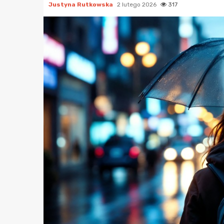
Justyna Rutkowska
2 lutego 2026
317