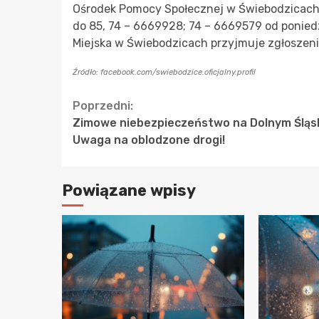
Ośrodek Pomocy Społecznej w Świebodzicach
do 85, 74 – 6669928; 74 – 6669579 od poniedz
Miejska w Świebodzicach przyjmuje zgłoszen
Źródło: facebook.com/swiebodzice.oficjalny.profil
Continue
Poprzedni:
Zimowe niebezpieczeństwo na Dolnym Śląs
Reading
Uwaga na oblodzone drogi!
Powiązane wpisy