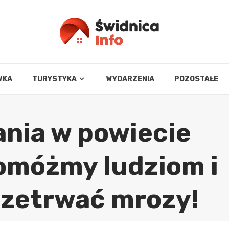
WKA
TURYSTYKA
WYDARZENIA
POZOSTAŁE
nia w powiecie
omóżmy ludziom i
rzetrwać mrozy!