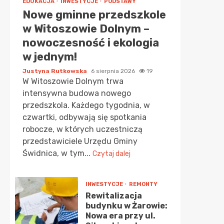
EDUKACJA
INWESTYCJE
PODSTAWY
Nowe gminne przedszkole
w Witoszowie Dolnym –
nowoczesność i ekologia
w jednym!
Justyna Rutkowska
6 sierpnia 2026
19
W Witoszowie Dolnym trwa
intensywna budowa nowego
przedszkola. Każdego tygodnia, w
czwartki, odbywają się spotkania
robocze, w których uczestniczą
przedstawiciele Urzędu Gminy
Świdnica, w tym...
Czytaj dalej
INWESTYCJE
REMONTY
Rewitalizacja
budynku w Żarowie:
Nowa era przy ul.