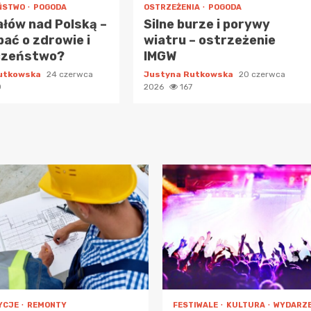
ŃSTWO
POGODA
OSTRZEŻENIA
POGODA
ałów nad Polską –
Silne burze i porywy
bać o zdrowie i
wiatru – ostrzeżenie
czeństwo?
IMGW
Rutkowska
24 czerwca
Justyna Rutkowska
20 czerwca
0
2026
167
YCJE
REMONTY
FESTIWALE
KULTURA
WYDARZE