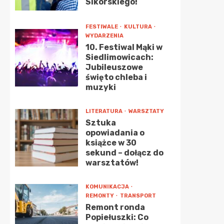
Sikorskiego!
FESTIWALE
KULTURA
WYDARZENIA
10. Festiwal Mąki w
Siedlimowicach:
Jubileuszowe
święto chleba i
muzyki
LITERATURA
WARSZTATY
Sztuka
opowiadania o
książce w 30
sekund – dołącz do
warsztatów!
KOMUNIKACJA
REMONTY
TRANSPORT
Remont ronda
Popiełuszki: Co