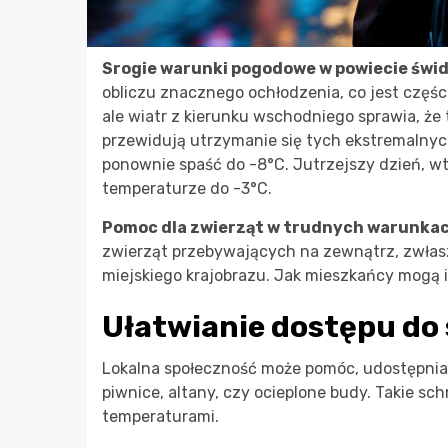
Srogie warunki pogodowe w powiecie świd
obliczu znacznego ochłodzenia, co jest częś
ale wiatr z kierunku wschodniego sprawia, ż
przewidują utrzymanie się tych ekstremalnyc
ponownie spaść do -8°C. Jutrzejszy dzień, w
temperaturze do -3°C.
Pomoc dla zwierząt w trudnych warunka
zwierząt przebywających na zewnątrz, zwłasz
miejskiego krajobrazu. Jak mieszkańcy mogą
Ułatwianie dostępu do
Lokalna społeczność może pomóc, udostępniaj
piwnice, altany, czy ocieplone budy. Takie sc
temperaturami.