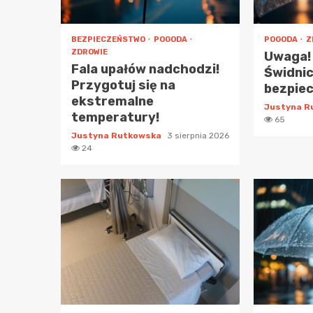
BEZPIECZEŃSTWO
POGODA
POGODA
Z
ZDROWIE
Uwaga!
Fala upałów nadchodzi!
Świdnic
Przygotuj się na
bezpie
ekstremalne
Justyna 
temperatury!
65
Justyna Rutkowska
3 sierpnia 2026
24