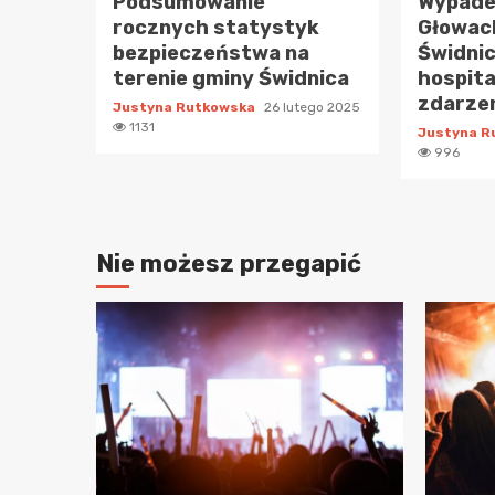
Podsumowanie
Wypadek
rocznych statystyk
Głowac
bezpieczeństwa na
Świdnic
terenie gminy Świdnica
hospita
zdarze
Justyna Rutkowska
26 lutego 2025
1131
Justyna 
996
Nie możesz przegapić