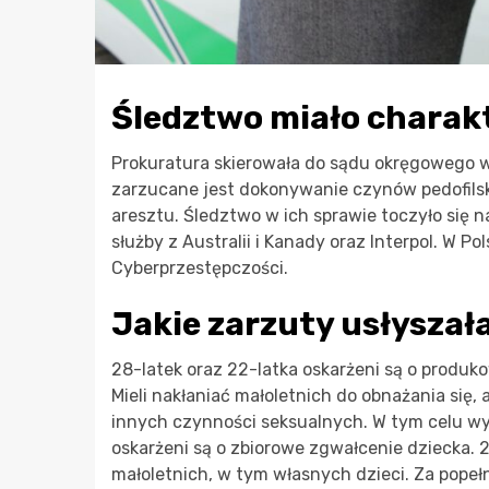
Śledztwo miało chara
Prokuratura skierowała do sądu okręgowego w 
zarzucane jest dokonywanie czynów pedofilski
aresztu. Śledztwo w ich sprawie toczyło się
służby z Australii i Kanady oraz Interpol. W 
Cyberprzestępczości.
Jakie zarzuty usłyszał
28-latek oraz 22-latka oskarżeni są o produk
Mieli nakłaniać małoletnich do obnażania się, a
innych czynności seksualnych. W tym celu wyk
oskarżeni są o zbiorowe zgwałcenie dziecka. 2
małoletnich, w tym własnych dzieci. Za popeł