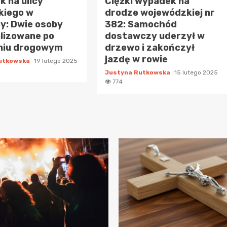
 na ulicy
Ciężki wypadek na
kiego w
drodze wojewódzkiej nr
y: Dwie osoby
382: Samochód
lizowane po
dostawczy uderzył w
niu drogowym
drzewo i zakończył
jazdę w rowie
Rutkowska
19 lutego 2025
Justyna Rutkowska
15 lutego 2025
774