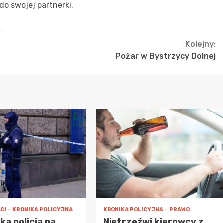
do swojej partnerki.
Kolejny:
Pożar w Bystrzycy Dolnej
CI
KRONIKA POLICYJNA
KRONIKA POLICYJNA
PRAWO
ka policja na
Nietrzeźwi kierowcy z