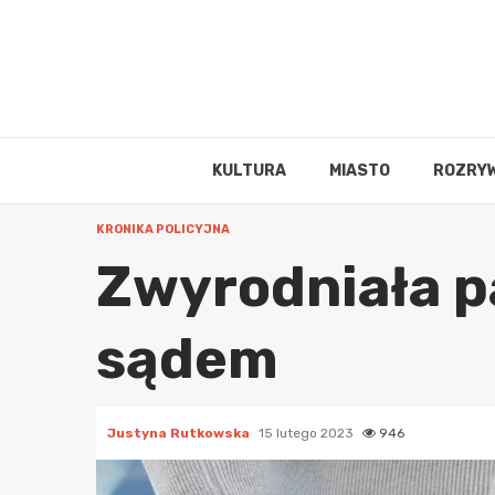
Skip
to
content
KULTURA
MIASTO
ROZRY
KRONIKA POLICYJNA
Zwyrodniała p
sądem
Justyna Rutkowska
15 lutego 2023
946