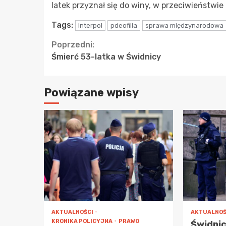
latek przyznał się do winy, w przeciwieństwie 
Tags:
Interpol
pdeofilia
sprawa międzynarodowa
Continue
Poprzedni:
Śmierć 53-latka w Świdnicy
Reading
Powiązane wpisy
AKTUALNOŚCI
AKTUALNOŚ
KRONIKA POLICYJNA
PRAWO
Świdnic