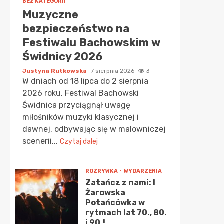
BEZ KATEGORII
Muzyczne
bezpieczeństwo na
Festiwalu Bachowskim w
Świdnicy 2026
Justyna Rutkowska
7 sierpnia 2026
3
W dniach od 18 lipca do 2 sierpnia
2026 roku, Festiwal Bachowski
Świdnica przyciągnął uwagę
miłośników muzyki klasycznej i
dawnej, odbywając się w malowniczej
scenerii...
Czytaj dalej
ROZRYWKA
WYDARZENIA
Zatańcz z nami: I
Żarowska
Potańcówka w
rytmach lat 70., 80.
i 90.!