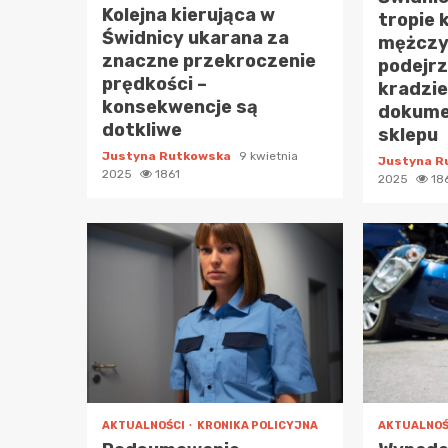
Kolejna kierująca w
tropie 
Świdnicy ukarana za
mężczy
znaczne przekroczenie
podejr
prędkości –
kradzie
konsekwencje są
dokumen
dotkliwe
sklepu
Justyna Rutkowska
9 kwietnia
Justyna 
2025
1861
2025
18
AKTUALNOŚCI
KRONIKA POLICYJNA
AKTUALNOŚ