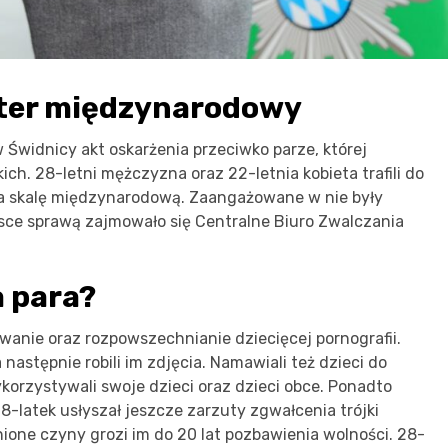
kter międzynarodowy
Świdnicy akt oskarżenia przeciwko parze, której
ch. 28-letni mężczyzna oraz 22-letnia kobieta trafili do
 na skalę międzynarodową. Zaangażowane w nie były
Polsce sprawą zajmowało się Centralne Biuro Zwalczania
a para?
owanie oraz rozpowszechnianie dziecięcej pornografii.
 następnie robili im zdjęcia. Namawiali też dzieci do
orzystywali swoje dzieci oraz dzieci obce. Ponadto
8-latek usłyszał jeszcze zarzuty zgwałcenia trójki
nione czyny grozi im do 20 lat pozbawienia wolności. 28-