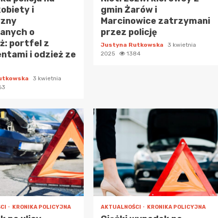
kobiety i
gmin Żarów i
zny
Marcinowice zatrzymani
zanych o
przez policję
ż: portfel z
Justyna Rutkowska
3 kwietnia
tami i odzież ze
2025
1384
Rutkowska
3 kwietnia
63
CI
KRONIKA POLICYJNA
AKTUALNOŚCI
KRONIKA POLICYJNA