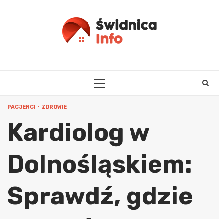
Skip
to
content
PRIMARY
MENU
PACJENCI
ZDROWIE
Kardiolog w
Dolnośląskiem:
Sprawdź, gdzie