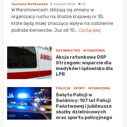
Justyna Rutkowska
8 sierpnia 2026
16
W Marcinowicach zbliżają się zmiany w
organizacji ruchu na drodze krajowej nr 35,
które będą miały znaczący wpływ na codzienne
podróże kierowców. Już od 10...
Czytaj dalej
RATOWNICTWO
WYDARZENIA
Akcja ratunkowa OSP
Strzegom: wsparcie dla
medyków i lądowisko dla
LPR
POLICJA
SPORT
WYDARZENIA
Święto Policji w
Świdnicy: 107 lat Policji
Państwowej i jubileusze
służby dzielnicowych
oraz sportu policyjnego