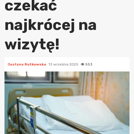
czekać
najkrócej na
wizytę!
Justyna Rutkowska
13 września 2025
553