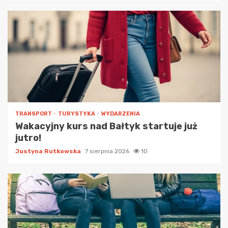
TRANSPORT
TURYSTYKA
WYDARZENIA
Wakacyjny kurs nad Bałtyk startuje już
jutro!
Justyna Rutkowska
7 sierpnia 2026
10