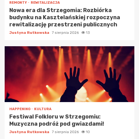
REMONTY
REWITALIZACJA
Nowa era dla Strzegomia: Rozbiórka
budynku na Kasztelańskiej rozpoczyna
rewitalizację przestrzeni publicznych
Justyna Rutkowska
7 sierpnia 2026
13
HAPPENING
KULTURA
Festiwal Folkloru w Strzegomiu:
Muzyczna podróż pod gwiazdami!
Justyna Rutkowska
7 sierpnia 2026
10