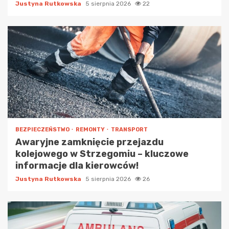
Justyna Rutkowska
5 sierpnia 2026
22
BEZPIECZEŃSTWO
REMONTY
TRANSPORT
Awaryjne zamknięcie przejazdu
kolejowego w Strzegomiu – kluczowe
informacje dla kierowców!
Justyna Rutkowska
5 sierpnia 2026
26