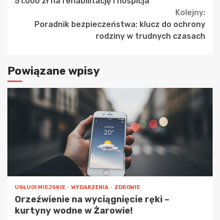
51.000 zł na rehabilitację i hospicja
Kolejny:
Poradnik bezpieczeństwa: klucz do ochrony
rodziny w trudnych czasach
Powiązane wpisy
USŁUGI MIEJSKIE
WYDARZENIA
ZDROWIE
Orzeźwienie na wyciągnięcie ręki –
kurtyny wodne w Żarowie!