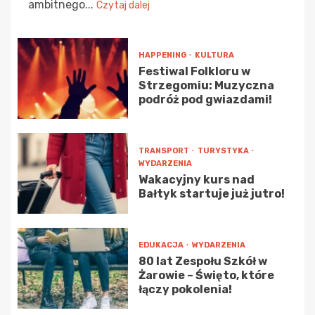
ambitnego...
Czytaj dalej
HAPPENING
KULTURA
Festiwal Folkloru w
Strzegomiu: Muzyczna
podróż pod gwiazdami!
TRANSPORT
TURYSTYKA
WYDARZENIA
Wakacyjny kurs nad
Bałtyk startuje już jutro!
EDUKACJA
WYDARZENIA
80 lat Zespołu Szkół w
Żarowie – Święto, które
łączy pokolenia!