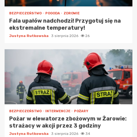
BEZPIECZEŃSTWO
POGODA
ZDROWIE
Fala upałów nadchodzi! Przygotuj się na
ekstremalne temperatury!
Justyna Rutkowska
3 sierpnia 2026
26
BEZPIECZEŃSTWO
INTERWENCJE
POŻARY
Pożar w elewatorze zbożowym w Żarowie:
strażacy w akcji przez 3 godziny
Justyna Rutkowska
3 sierpnia 2026
34