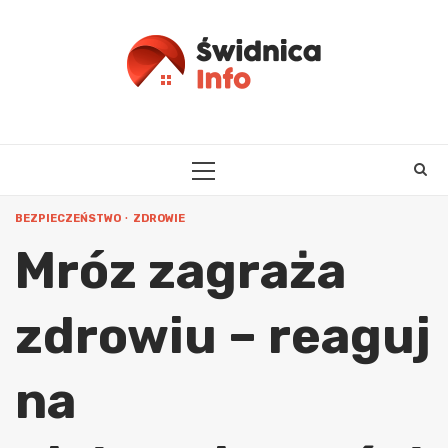
Skip
to
content
PRIMARY
MENU
BEZPIECZEŃSTWO
ZDROWIE
Mróz zagraża
zdrowiu – reaguj
na