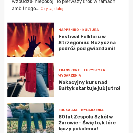
wzbudzał niepokój. To pierwszy krok w ramach
ambitnego...
Czytaj dalej
HAPPENING
KULTURA
Festiwal Folkloru w
Strzegomiu: Muzyczna
podróż pod gwiazdami!
TRANSPORT
TURYSTYKA
WYDARZENIA
Wakacyjny kurs nad
Bałtyk startuje już jutro!
EDUKACJA
WYDARZENIA
80 lat Zespołu Szkół w
Żarowie – Święto, które
łączy pokolenia!