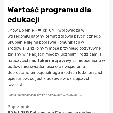
Wartość programu dla
edukacji
„Mów Do Mnie – #TokTuMi” wprowadza w
Strzegomiu istotny temat zdrowia psychicznego.
Skupienie się na poprawie komunikacji w
środowisku szkolnym może przynieść pozytywne
zmiany w relacjach między uczniami, rodzicami a
nauczycielami.
Takie inicjatywy
są nieocenione w
budowaniu świadomości oraz wspieraniu
dobrostanu emocjonalnego młodych ludzi oraz ich
opiekunów, co jest kluczowe w dzisiejszych
czasach.
Źródło: facebook.com/profile.php?id=100057668760386
Continue
Poprzedni:
80 lat OSP Dobromierz: Czerwcowe słońce i