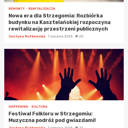
REMONTY
REWITALIZACJA
Nowa era dla Strzegomia: Rozbiórka
budynku na Kasztelańskiej rozpoczyna
rewitalizację przestrzeni publicznych
Justyna Rutkowska
7 sierpnia 2026
25
HAPPENING
KULTURA
Festiwal Folkloru w Strzegomiu:
Muzyczna podróż pod gwiazdami!
Justyna Rutkowska
7 sierpnia 2026
22