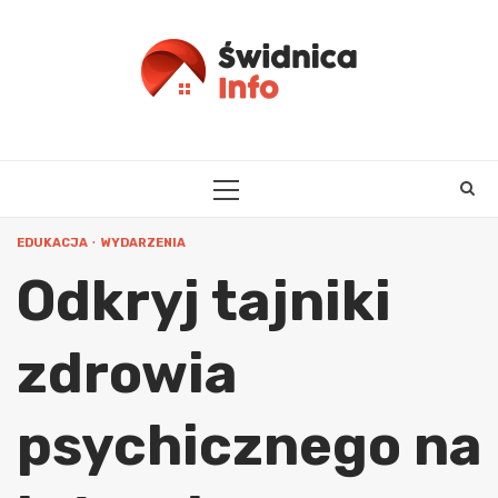
Skip
to
content
PRIMARY
MENU
EDUKACJA
WYDARZENIA
Odkryj tajniki
zdrowia
psychicznego na