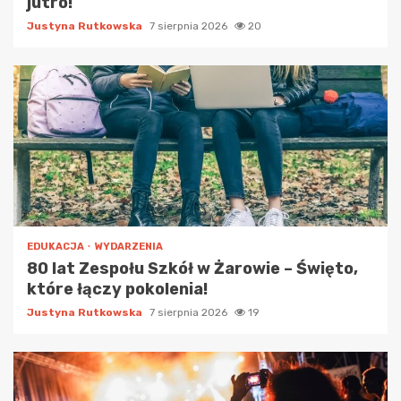
jutro!
Justyna Rutkowska
7 sierpnia 2026
20
EDUKACJA
WYDARZENIA
80 lat Zespołu Szkół w Żarowie – Święto,
które łączy pokolenia!
Justyna Rutkowska
7 sierpnia 2026
19