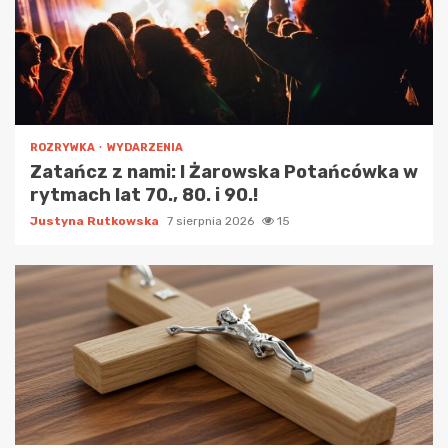
ROZRYWKA
WYDARZENIA
Zatańcz z nami: I Żarowska Potańcówka w
rytmach lat 70., 80. i 90.!
Justyna Rutkowska
7 sierpnia 2026
15