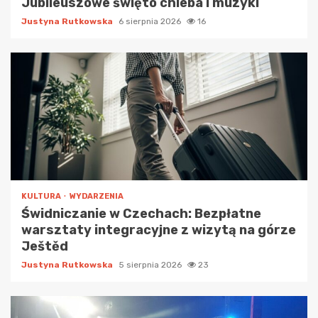
Jubileuszowe święto chleba i muzyki
Justyna Rutkowska
6 sierpnia 2026
16
KULTURA
WYDARZENIA
Świdniczanie w Czechach: Bezpłatne
warsztaty integracyjne z wizytą na górze
Ještěd
Justyna Rutkowska
5 sierpnia 2026
23