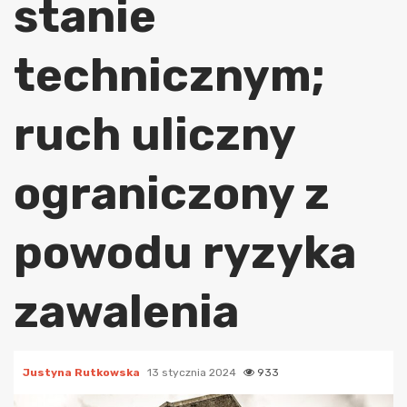
stanie
technicznym;
ruch uliczny
ograniczony z
powodu ryzyka
zawalenia
Justyna Rutkowska
13 stycznia 2024
933