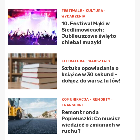
FESTIWALE
KULTURA
WYDARZENIA
10. Festiwal Mąki w
Siedlimowicach:
Jubileuszowe święto
chleba i muzyki
LITERATURA
WARSZTATY
Sztuka opowiadania o
książce w 30 sekund –
dołącz do warsztatów!
KOMUNIKACJA
REMONTY
TRANSPORT
Remont ronda
Popiełuszki: Co musisz
wiedzieć o zmianach w
ruchu?