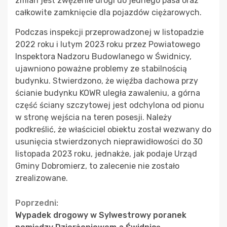
zmian jest zwężenie drogi do jednego pasa oraz
całkowite zamknięcie dla pojazdów ciężarowych.
Podczas inspekcji przeprowadzonej w listopadzie
2022 roku i lutym 2023 roku przez Powiatowego
Inspektora Nadzoru Budowlanego w Świdnicy,
ujawniono poważne problemy ze stabilnością
budynku. Stwierdzono, że więźba dachowa przy
ścianie budynku KOWR uległa zawaleniu, a górna
część ściany szczytowej jest odchylona od pionu
w stronę wejścia na teren posesji. Należy
podkreślić, że właściciel obiektu został wezwany do
usunięcia stwierdzonych nieprawidłowości do 30
listopada 2023 roku, jednakże, jak podaje Urząd
Gminy Dobromierz, to zalecenie nie zostało
zrealizowane.
Continue
Poprzedni:
Wypadek drogowy w Sylwestrowy poranek
Reading