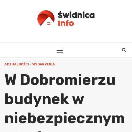
Skip
to
content
PRIMARY
MENU
AKTUALNOŚCI
WYDARZENIA
W Dobromierzu
budynek w
niebezpiecznym