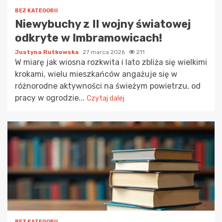
BEZ KATEGORII
Niewybuchy z II wojny światowej
odkryte w Imbramowicach!
Justyna Rutkowska
27 marca 2026
211
W miarę jak wiosna rozkwita i lato zbliża się wielkimi
krokami, wielu mieszkańców angażuje się w
różnorodne aktywności na świeżym powietrzu, od
pracy w ogrodzie...
Czytaj dalej
BEZ KATEGORII