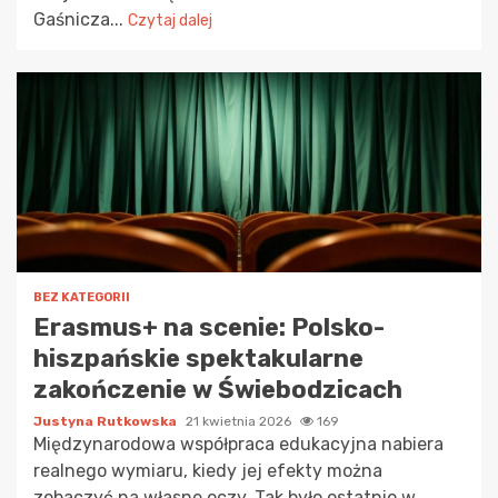
Gaśnicza...
Czytaj dalej
BEZ KATEGORII
Erasmus+ na scenie: Polsko-
hiszpańskie spektakularne
zakończenie w Świebodzicach
Justyna Rutkowska
21 kwietnia 2026
169
Międzynarodowa współpraca edukacyjna nabiera
realnego wymiaru, kiedy jej efekty można
zobaczyć na własne oczy. Tak było ostatnio w