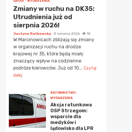
DROGI
WYDARZENIA
Zmiany w ruchu na DK35:
Utrudnienia już od
sierpnia 2026!
Justyna Rutkowska
8 sierpnia 2026
18
W Marcinowicach zbliżają się zmiany
w organizacji ruchu na drodze
krajowej nr 35, które będą miały
znaczący wpływ na codzienne
podróże kierowców. Już od 10...
Czytaj
dalej
RATOWNICTWO
WYDARZENIA
Akcja ratunkowa
OSP Strzegom:
wsparcie dla
medyków i
lądowisko dla LPR