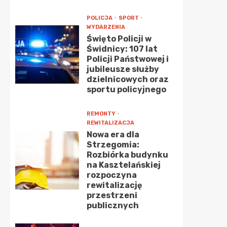
POLICJA
SPORT
WYDARZENIA
Święto Policji w
Świdnicy: 107 lat
Policji Państwowej i
jubileusze służby
dzielnicowych oraz
sportu policyjnego
REMONTY
REWITALIZACJA
Nowa era dla
Strzegomia:
Rozbiórka budynku
na Kasztelańskiej
rozpoczyna
rewitalizację
przestrzeni
publicznych