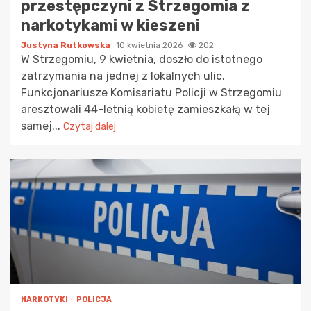
przestępczyni z Strzegomia z
narkotykami w kieszeni
Justyna Rutkowska
10 kwietnia 2026
202
W Strzegomiu, 9 kwietnia, doszło do istotnego
zatrzymania na jednej z lokalnych ulic.
Funkcjonariusze Komisariatu Policji w Strzegomiu
aresztowali 44-letnią kobietę zamieszkałą w tej
samej...
Czytaj dalej
NARKOTYKI
POLICJA