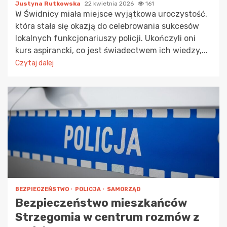
Justyna Rutkowska
22 kwietnia 2026
161
W Świdnicy miała miejsce wyjątkowa uroczystość,
która stała się okazją do celebrowania sukcesów
lokalnych funkcjonariuszy policji. Ukończyli oni
kurs aspirancki, co jest świadectwem ich wiedzy,...
Czytaj dalej
BEZPIECZEŃSTWO
POLICJA
SAMORZĄD
Bezpieczeństwo mieszkańców
Strzegomia w centrum rozmów z