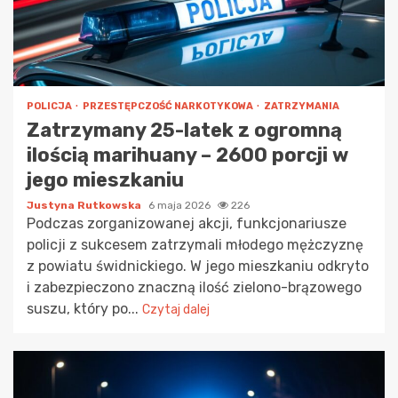
POLICJA
PRZESTĘPCZOŚĆ NARKOTYKOWA
ZATRZYMANIA
Zatrzymany 25-latek z ogromną
ilością marihuany – 2600 porcji w
jego mieszkaniu
Justyna Rutkowska
6 maja 2026
226
Podczas zorganizowanej akcji, funkcjonariusze
policji z sukcesem zatrzymali młodego mężczyznę
z powiatu świdnickiego. W jego mieszkaniu odkryto
i zabezpieczono znaczną ilość zielono-brązowego
suszu, który po...
Czytaj dalej