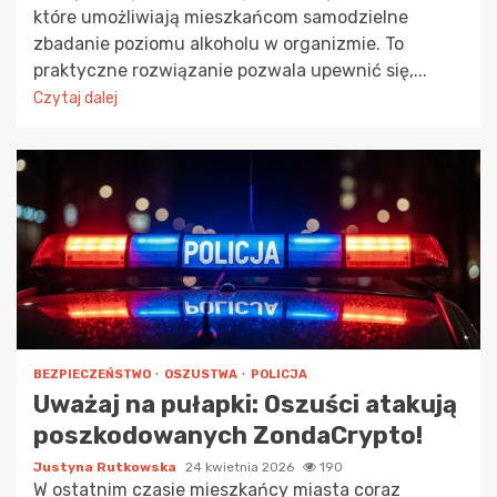
które umożliwiają mieszkańcom samodzielne
zbadanie poziomu alkoholu w organizmie. To
praktyczne rozwiązanie pozwala upewnić się,...
Czytaj dalej
BEZPIECZEŃSTWO
OSZUSTWA
POLICJA
Uważaj na pułapki: Oszuści atakują
poszkodowanych ZondaCrypto!
Justyna Rutkowska
24 kwietnia 2026
190
W ostatnim czasie mieszkańcy miasta coraz