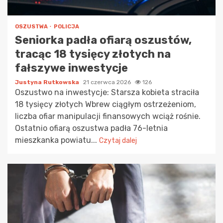
OSZUSTWA
POLICJA
Seniorka padła ofiarą oszustów,
tracąc 18 tysięcy złotych na
fałszywe inwestycje
Justyna Rutkowska
21 czerwca 2026
126
Oszustwo na inwestycje: Starsza kobieta straciła
18 tysięcy złotych Wbrew ciągłym ostrzeżeniom,
liczba ofiar manipulacji finansowych wciąż rośnie.
Ostatnio ofiarą oszustwa padła 76-letnia
mieszkanka powiatu...
Czytaj dalej