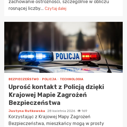
zachowanie ostrożności, szczególnie w obliczu
rosnącej liczby...
Czytaj dalej
BEZPIECZEŃSTWO
POLICJA
TECHNOLOGIA
Uprość kontakt z Policją dzięki
Krajowej Mapie Zagrożeń
Bezpieczeństwa
Justyna Rutkowska
28 kwietnia 2026
169
Korzystając z Krajowej Mapy Zagrożeń
Bezpieczeństwa, mieszkańcy mogą w prosty