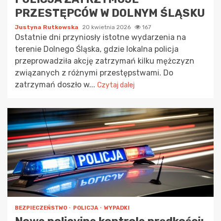
PRZESTĘPCÓW W DOLNYM ŚLĄSKU
Justyna Rutkowska
20 kwietnia 2026
167
Ostatnie dni przyniosły istotne wydarzenia na
terenie Dolnego Śląska, gdzie lokalna policja
przeprowadziła akcję zatrzymań kilku mężczyzn
związanych z różnymi przestępstwami. Do
zatrzymań doszło w...
Czytaj dalej
BEZPIECZEŃSTWO
POLICJA
WYPADKI