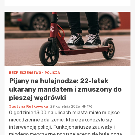
BEZPIECZEŃSTWO
POLICJA
Pijany na hulajnodze: 22-latek
ukarany mandatem i zmuszony do
pieszej wędrówki
Justyna Rutkowska
29 kwietnia 2026
176
O godzinie 13:00 na ulicach miasta miało miejsce
niecodzienne zdarzenie, które zakończyło się
interwencją policji. Funkcjonariusze zauważyli
młodego mężczyznę poruszającego się hulajnogą