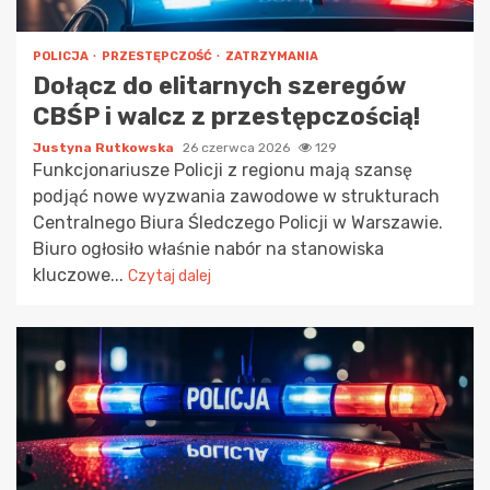
POLICJA
PRZESTĘPCZOŚĆ
ZATRZYMANIA
Dołącz do elitarnych szeregów
CBŚP i walcz z przestępczością!
Justyna Rutkowska
26 czerwca 2026
129
Funkcjonariusze Policji z regionu mają szansę
podjąć nowe wyzwania zawodowe w strukturach
Centralnego Biura Śledczego Policji w Warszawie.
Biuro ogłosiło właśnie nabór na stanowiska
kluczowe...
Czytaj dalej