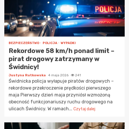
BEZPIECZEŃSTWO
POLICJA
WYPADKI
Rekordowe 58 km/h ponad limit –
pirat drogowy zatrzymany w
Świdnicy!
Justyna Rutkowska
4 maja 2026
241
Świdnicka policja wyłapuje piratów drogowych –
rekordowe przekroczenie prędkości pierwszego
maja Pierwszy dzień maja przyniósł wzmożoną
obecność funkcjonariuszy ruchu drogowego na
ulicach Świdnicy. W ramach...
Czytaj dalej