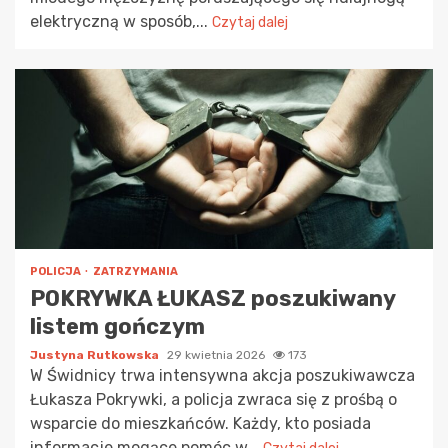
elektryczną w sposób,...
Czytaj dalej
POLICJA
ZATRZYMANIA
POKRYWKA ŁUKASZ poszukiwany
listem gończym
Justyna Rutkowska
29 kwietnia 2026
173
W Świdnicy trwa intensywna akcja poszukiwawcza
Łukasza Pokrywki, a policja zwraca się z prośbą o
wsparcie do mieszkańców. Każdy, kto posiada
informacje mogące pomóc w...