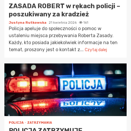
ZASADA ROBERT w rękach policji –
poszukiwany za kradzież
Justyna Rutkowska
21 kwietnia 2026
161
Policja apeluje do społeczności o pomoc w
ustaleniu miejsca przebywania Roberta Zasady.
Każdy, kto posiada jakiekolwiek informacje na ten
temat, proszony jest o kontakt z...
Czytaj dalej
POLICJA
ZATRZYMANIA
POLICJA ZATRZYMUJE