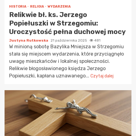
HISTORIA
RELIGIA
WYDARZENIA
Relikwie bł. ks. Jerzego
Popiełuszki w Strzegomiu:
Uroczystość pełna duchowej mocy
Justyna Rutkowska
21 października 2025
481
W minioną sobotę Bazylika Mniejsza w Strzegomiu
stała się miejscem wydarzenia, które przyciągnęło
uwagę mieszkańców i lokalnej społeczności.
Relikwie błogosławionego księdza Jerzego
Popiełuszki, kapłana uznawanego...
Czytaj dalej