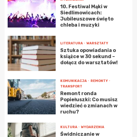
10. Festiwal Mąki w
Siedlimowicach:
Jubileuszowe święto
chleba i muzyki
LITERATURA
WARSZTATY
Sztuka opowiadania o
książce w 30 sekund –
dołącz do warsztatów!
KOMUNIKACJA
REMONTY
TRANSPORT
Remont ronda
Popiełuszki: Co musisz
wiedzieć o zmianach w
ruchu?
KULTURA
WYDARZENIA
Świdniczanie w