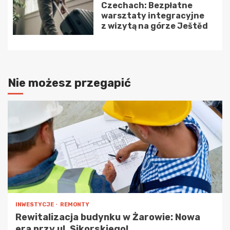
Czechach: Bezpłatne
warsztaty integracyjne
z wizytą na górze Ještěd
Nie możesz przegapić
INWESTYCJE
REMONTY
Rewitalizacja budynku w Żarowie: Nowa
era przy ul. Sikorskiego!