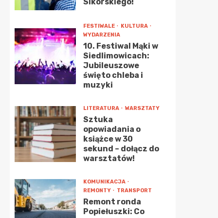
Sikorskiego!
FESTIWALE
KULTURA
WYDARZENIA
10. Festiwal Mąki w
Siedlimowicach:
Jubileuszowe
święto chleba i
muzyki
LITERATURA
WARSZTATY
Sztuka
opowiadania o
książce w 30
sekund – dołącz do
warsztatów!
KOMUNIKACJA
REMONTY
TRANSPORT
Remont ronda
Popiełuszki: Co