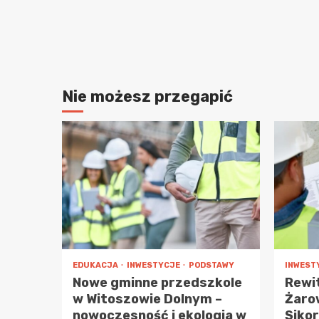
Nie możesz przegapić
EDUKACJA
INWESTYCJE
PODSTAWY
INWEST
Nowe gminne przedszkole
Rewi
w Witoszowie Dolnym –
Żarow
nowoczesność i ekologia w
Sikor