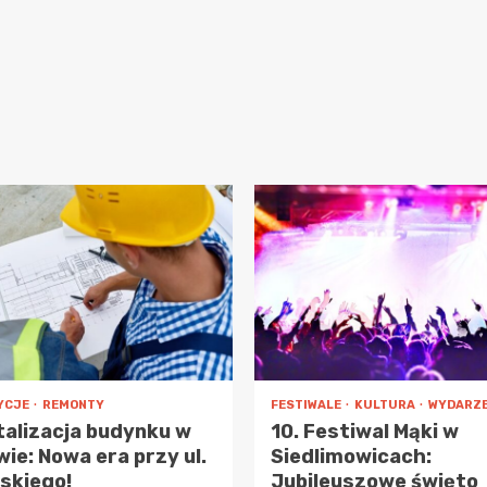
YCJE
REMONTY
FESTIWALE
KULTURA
WYDARZE
talizacja budynku w
10. Festiwal Mąki w
ie: Nowa era przy ul.
Siedlimowicach:
skiego!
Jubileuszowe święto