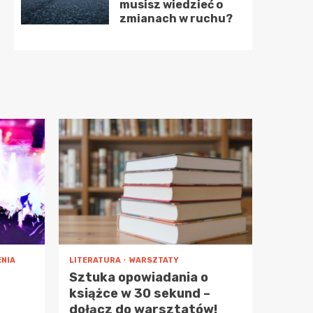
musisz wiedzieć o
zmianach w ruchu?
NIA
LITERATURA
WARSZTATY
Sztuka opowiadania o
książce w 30 sekund –
dołącz do warsztatów!