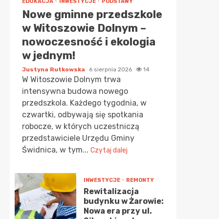
EDUKACJA
INWESTYCJE
PODSTAWY
Nowe gminne przedszkole
w Witoszowie Dolnym –
nowoczesność i ekologia
w jednym!
Justyna Rutkowska
6 sierpnia 2026
14
W Witoszowie Dolnym trwa
intensywna budowa nowego
przedszkola. Każdego tygodnia, w
czwartki, odbywają się spotkania
robocze, w których uczestniczą
przedstawiciele Urzędu Gminy
Świdnica, w tym...
Czytaj dalej
INWESTYCJE
REMONTY
Rewitalizacja
budynku w Żarowie:
Nowa era przy ul.