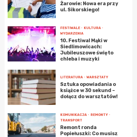
Żarowie: Nowa era przy
ul. Sikorskiego!
FESTIWALE
KULTURA
WYDARZENIA
10. Festiwal Mąki w
Siedlimowicach:
Jubileuszowe święto
chleba i muzyki
LITERATURA
WARSZTATY
Sztuka opowiadania o
książce w 30 sekund –
dołącz do warsztatów!
KOMUNIKACJA
REMONTY
TRANSPORT
Remont ronda
Popiełuszki: Co musisz