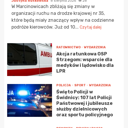
Justyna Rutkowska
8 sierpnia 2026
28
W Marcinowicach zbliżają się zmiany w
organizacji ruchu na drodze krajowej nr 35,
które będą miały znaczący wpływ na codzienne
podróże kierowców. Już od 10...
Czytaj dalej
RATOWNICTWO
WYDARZENIA
Akcja ratunkowa OSP
Strzegom: wsparcie dla
medyków i lądowisko dla
LPR
POLICJA
SPORT
WYDARZENIA
Święto Policji w
Świdnicy: 107 lat Policji
Państwowej i jubileusze
służby dzielnicowych
oraz sportu policyjnego