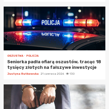
OSZUSTWA
POLICJA
Seniorka padła ofiarą oszustów, tracąc 18
tysięcy złotych na fałszywe inwestycje
Justyna Rutkowska
21 czerwca 2026
130