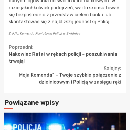
danych logowania do swoich kont bankowych. W
razie jakichkolwiek podejrzeń, warto skonsultować
się bezpośrednio z przedstawicielem banku lub
skontaktować się z najbliższą jednostką Policji.
Źródło: Komenda Powiatowa Policji w Świdnicy
Continue
Poprzedni:
Makowiec Rafał w rękach policji – poszukiwania
Reading
trwają!
Kolejny:
Moja Komenda” – Twoje szybkie połączenie z
dzielnicowym i Policją w zasięgu ręki
Powiązane wpisy