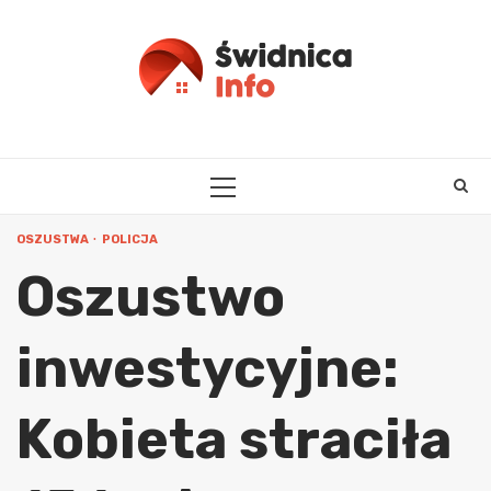
Skip
to
content
PRIMARY
MENU
OSZUSTWA
POLICJA
Oszustwo
inwestycyjne:
Kobieta straciła